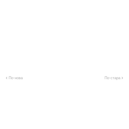
По-нова
По-стара