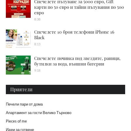
Спечелете пътуване за 5000 евро, Gift
карти по 50 евро и тайни пътувания по 500
евро
8:38
Спечелете 10 броя телефони iPhone 16
Black
8:13
Спечелете почивка под звездите, раници,
бутилки за вода, външни батерии
9:18
Приятели
Печели пари от дома
Апартамент за гости Велико Търново
Pieces of me
Идеи за готвене