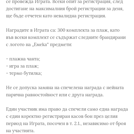
се провежда Играта. Всеки опит за регистрация, след
достигане на максималния брой регистрации за деня,
ще бъде отчетен като невалидна регистрация.
Наградите в Играта са: 300 комплекта за плаж, като
във всеки комплект се съдържат следните брандирани
с логото на „Емeka“ предмети:
- плажна чанта;
- игра за плаж;
- термо бутилка;
Не се допуска замяна на спечелена награда с нейната
парична равностойност или с друга награда.
Един участник има право да спечели само една награда
с един коректно регистриран касов бон през целия
период на Играта, посочен в т. 2.1., независимо от броя
на участията.