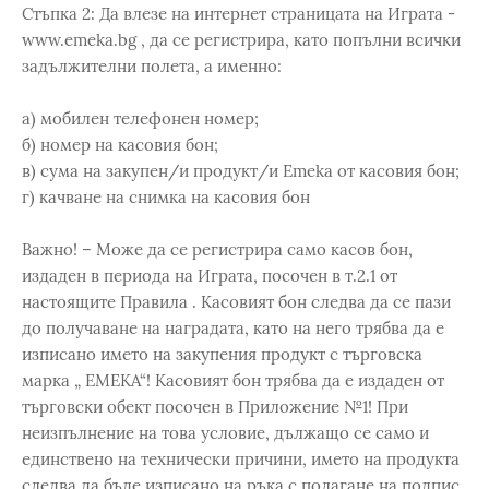
Стъпка 2: Да влезе на интернет страницата на Играта -
www.emeka.bg , да се регистрира, като попълни всички
задължителни полета, а именно:
а) мобилен телефонен номер;
б) номер на касовия бон;
в) сума на закупен/и продукт/и Emeka от касовия бон;
г) качване на снимка на касовия бон
Важно! – Може да се регистрира само касов бон,
издаден в периода на Играта, посочен в т.2.1 от
настоящите Правила . Касовият бон следва да се пази
до получаване на наградата, като на него трябва да е
изписано името на закупения продукт с търговска
марка „ EMEKA“! Касовият бон трябва да е издаден от
търговски обект посочен в Приложение №1! При
неизпълнение на това условие, дължащо се само и
единствено на технически причини, името на продукта
следва да бъде изписано на ръка с полагане на подпис