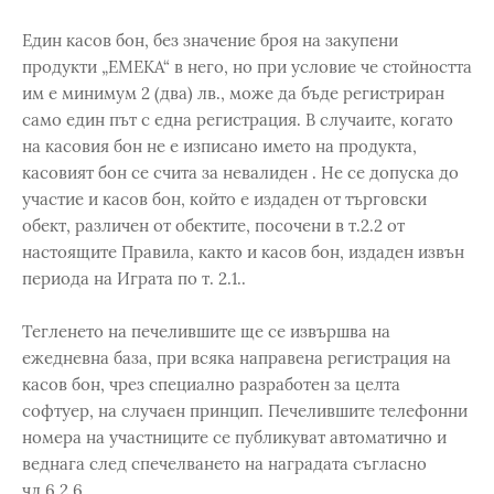
Един касов бон, без значение броя на закупени
продукти „EMEKA“ в него, но при условие че стойността
им е минимум 2 (два) лв., може да бъде регистриран
само един път с една регистрация. В случаите, когато
на касовия бон не е изписано името на продукта,
касовият бон се счита за невалиден . Не се допуска до
участие и касов бон, който е издаден от търговски
обект, различен от обектите, посочени в т.2.2 от
настоящите Правила, както и касов бон, издаден извън
периода на Играта по т. 2.1..
Тегленето на печелившите ще се извършва на
ежедневна база, при всяка направена регистрация на
касов бон, чрез специално разработен за целта
софтуер, на случаен принцип. Печелившите телефонни
номера на участниците се публикуват автоматично и
веднага след спечелването на наградата съгласно
чл.6.2.6.