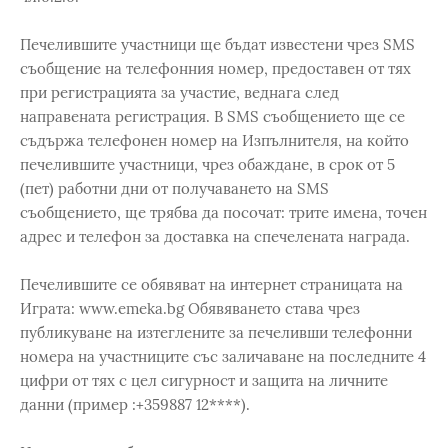
Печелившите участници ще бъдат известени чрез SMS
съобщение на телефонния номер, предоставен от тях
при регистрацията за участие, веднага след
направената регистрация. В SMS съобщението ще се
съдържа телефонен номер на Изпълнителя, на който
печелившите участници, чрез обаждане, в срок от 5
(пет) работни дни от получаването на SMS
съобщението, ще трябва да посочат: трите имена, точен
адрес и телефон за доставка на спечелената награда.
Печелившите се обявяват на интернет страницата на
Играта: www.emeka.bg Обявяването става чрез
публикуване на изтеглените за печеливши телефонни
номера на участниците със заличаване на последните 4
цифри от тях с цел сигурност и защита на личните
данни (пример :+359887 12****).