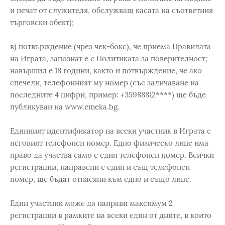
и печат от служителя, обслужващ касата на съответния
търговски обект);
в) потвърждение (чрез чек-бокс), че приема Правилата
на Играта, запознат е с Политиката за поверителност;
навършил е 18 години, както и потвърждение, че ако
спечели, телефонният му номер (със заличаване на
последните 4 цифри, пример: +35988812****) ще бъдe
публикуван на www.emeka.bg.
Единният идентификатор на всеки участник в Играта е
неговият телефонен номер. Едно физическо лице има
право да участва само с един телефонен номер. Всички
регистрации, направени с един и същ телефонен
номер, ще бъдат отнасяни към едно и също лице.
Един участник може да направи максимум 2
регистрации в рамките на всеки един от дните, в които