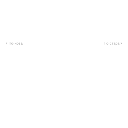
По-нова
По-стара