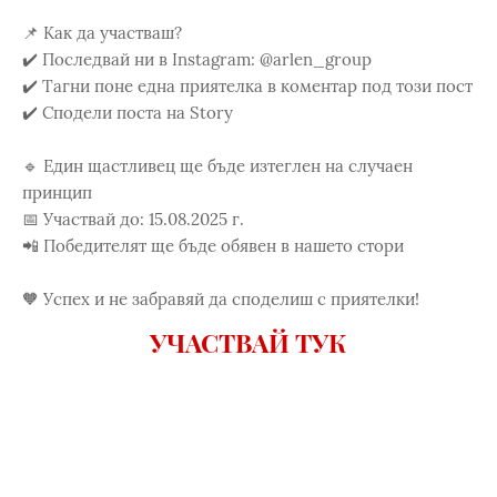
📌 Как да участваш?
✔️ Последвай ни в Instagram: @arlen_group
✔️ Тагни поне една приятелка в коментар под този пост
✔️ Сподели поста на Story
🔹 Един щастливец ще бъде изтеглен на случаен
принцип
📅 Участвай до: 15.08.2025 г.
📲 Победителят ще бъде обявен в нашето стори
🧡 Успех и не забравяй да споделиш с приятелки!
УЧАСТВАЙ ТУК