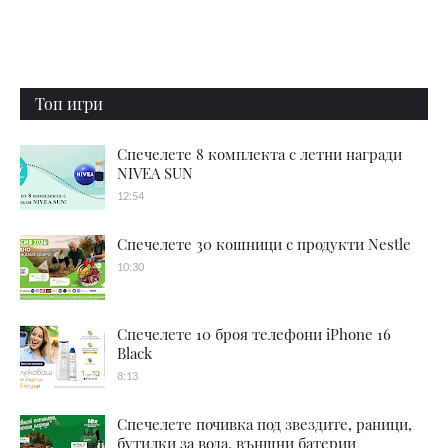
Топ игри
Спечелете 8 комплекта с летни награди
NIVEA SUN
12:54
Спечелете 30 кошници с продукти Nestle
10:30
Спечелете 10 броя телефони iPhone 16
Black
8:13
Спечелете почивка под звездите, раници,
бутилки за вода, външни батерии