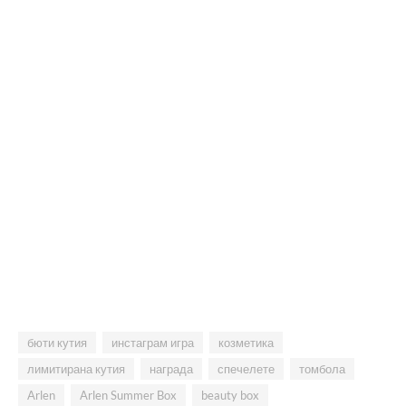
бюти кутия
инстаграм игра
козметика
лимитирана кутия
награда
спечелете
томбола
Arlen
Arlen Summer Box
beauty box