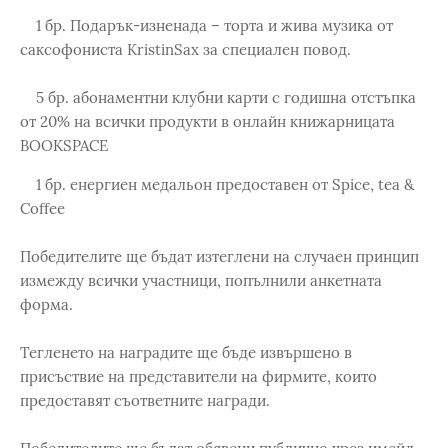
1 бр. Подарък-изненада – торта и жива музика от
саксофониста KristinSax за специален повод.
5 бр. абонаментни клубни карти с годишна отстъпка
от 20% на всички продукти в онлайн книжарницата
BOOKSPACE
1 бр. енергиен медальон предоставен от Spice, tea &
Coffee
Победителите ще бъдат изтеглени на случаен принцип
измежду всички участници, попълнили анкетната
форма.
Тегленето на наградите ще бъде извършено в
присъствие на представители на фирмите, които
предоставят съответните награди.