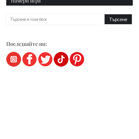
Намери игра
Последвайте ни: