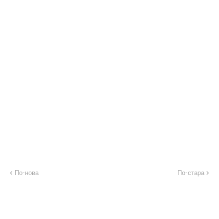
По-нова
По-стара