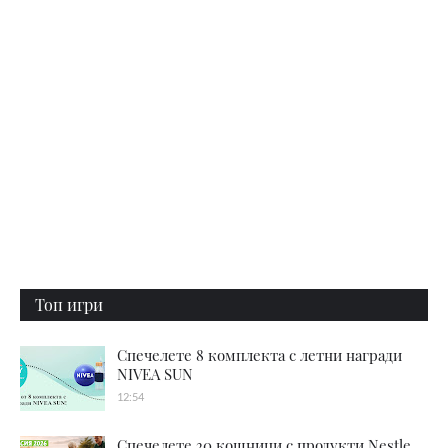
Топ игри
Спечелете 8 комплекта с летни награди
NIVEA SUN
12:54
Спечелете 30 кошници с продукти Nestle