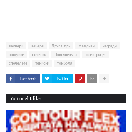
ваучери
вечеря
Други игри
Малдиви
награди
нощувки
почивка
Приключили
регистрация
спечелете
тениски
томбола
Facebook
Twitter
You might like