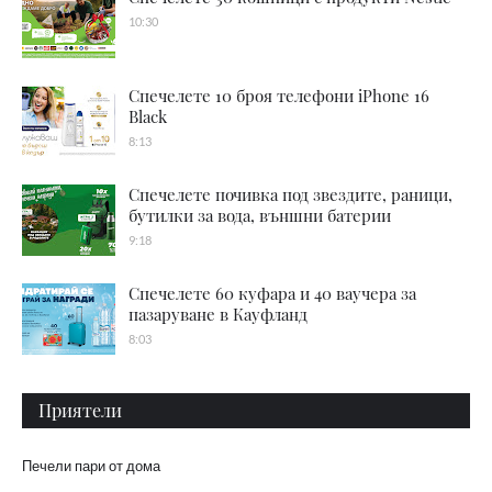
10:30
Спечелете 10 броя телефони iPhone 16
Black
8:13
Спечелете почивка под звездите, раници,
бутилки за вода, външни батерии
9:18
Спечелете 60 куфара и 40 ваучера за
пазаруване в Кауфланд
8:03
Приятели
Печели пари от дома