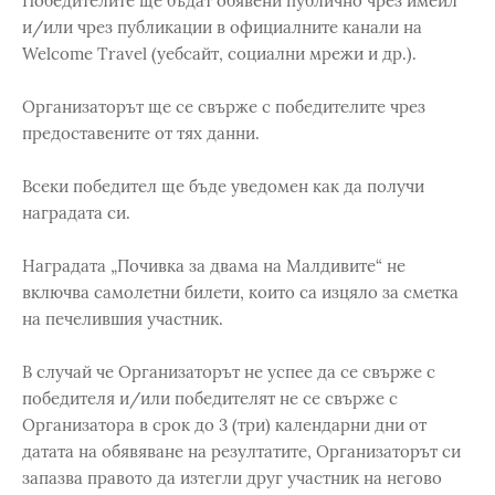
Победителите ще бъдат обявени публично чрез имейл
и/или чрез публикации в официалните канали на
Welcome Travel (уебсайт, социални мрежи и др.).
Организаторът ще се свърже с победителите чрез
предоставените от тях данни.
Всеки победител ще бъде уведомен как да получи
наградата си.
Наградата „Почивка за двама на Малдивите“ не
включва самолетни билети, които са изцяло за сметка
на печелившия участник.
В случай че Организаторът не успее да се свърже с
победителя и/или победителят не се свърже с
Организатора в срок до 3 (три) календарни дни от
датата на обявяване на резултатите, Организаторът си
запазва правото да изтегли друг участник на негово