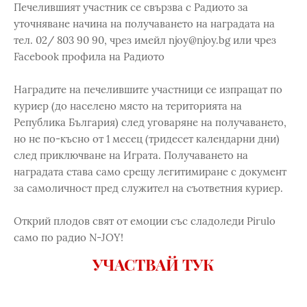
Печелившият участник се свързва с Радиото за
уточняване начина на получаването на наградата на
тел. 02/ 803 90 90, чрез имейл njoy@njoy.bg или чрез
Facebook профила на Радиото
Наградите на печелившите участници се изпращат по
куриер (до населено място на територията на
Република България) след уговаряне на получаването,
но не по-късно от 1 месец (тридесет календарни дни)
след приключване на Играта. Получаването на
наградата става само срещу легитимиране с документ
за самоличност пред служител на съответния куриер.
Открий плодов свят от емоции със сладоледи Pirulo
само по радио N-JOY!
УЧАСТВАЙ ТУК