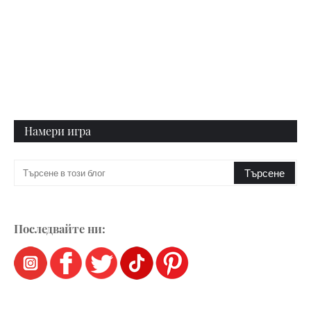
Намери игра
Последвайте ни: