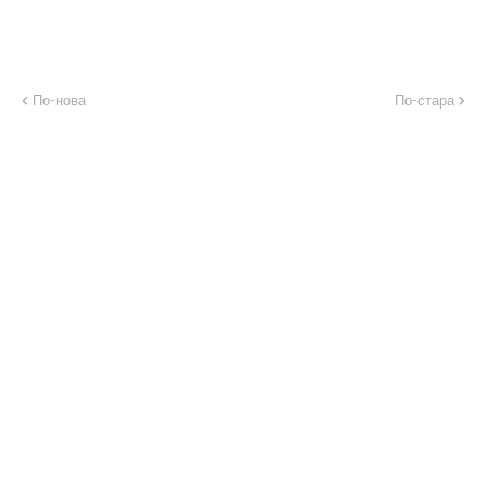
По-нова
По-стара