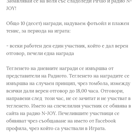
Забавлявай се на воля със сладоледи Pirulo и радио N-
JOY!
Общо 10 (десет) награди, надуваем фотьойл и плажен
тенис, за периода на играта:
- всеки работен ден един участник, който е дал верен
отговор, печели една награда
Тегленето на дневните награди се извършва от
представители на Радиото. Тегленето на наградите се
извършва на случаен принцип, чрез томбола, измежду
всички дали верен отговор до 18,00 часа. Отговори,
направени след този час, не се зачитат и не участват в
тегленето. Името на спечелилия участник се обявява в
сайта на радио N-JOY. Печелившите участници се
обявяват чрез съобщаване на името от Facebook
профила, чрез който са участвали в Играта.