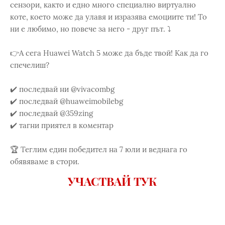
сензори, както и едно много специално виртуално
коте, което може да улавя и изразява емоциите ти! То
ни е любимо, но повече за него - друг път. ⤵️
👉А сега Huawei Watch 5 може да бъде твой! Как да го
спечелиш?
✔️ последвай ни @vivacombg
✔️ последвай @huaweimobilebg
✔️ последвай @359zing
✔️ тагни приятел в коментар
🏆 Теглим един победител на 7 юли и веднага го
обявяваме в стори.
УЧАСТВАЙ ТУК