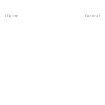
По-нова
По-стара