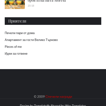
броя кена Birra Moretti
20:18
Приятели
Печели пари от дома
Апартамент за гости Велико Търново
Pieces of me
Идеи за готвене
© 2009
Спечели награди
Design by
Templateify
Shared by
Way Templates