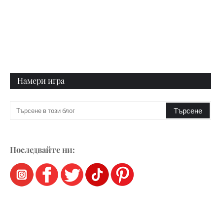
Намери игра
Последвайте ни: