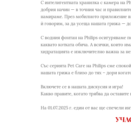
С интелигентната хранилка с камера на Ph
добрия начин — в точния час и правилните
намираме. През мобилното приложение ви
ѝ говорим, за да усеща нашата грижа — до
С водния фонтан на Philips осигуряваме п
каквато котката обича. А всички, които 
хидратацията е изключително важна за не
Със серията Pet Care на Philips сме спок
нашата грижа е близо до тях – дори когат
Включете се в нашата дискусия и игра!
Какво правите, когато трябва да оставите
На 01.07.2025 г. един от вас ще спечели ин
УЧА