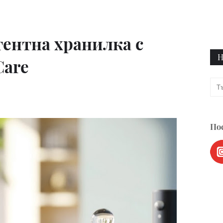
ентна хранилка с
Н
Care
Пос