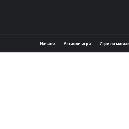
Начало
Активни игри
Игри по магаз