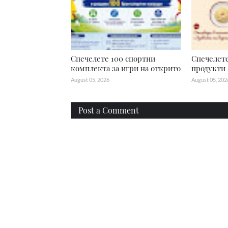
Спечелете 100 спортни
Спечелете
комплекта за игри на открито
продукти S
August 05, 2026
August 05, 202
Post a Comment