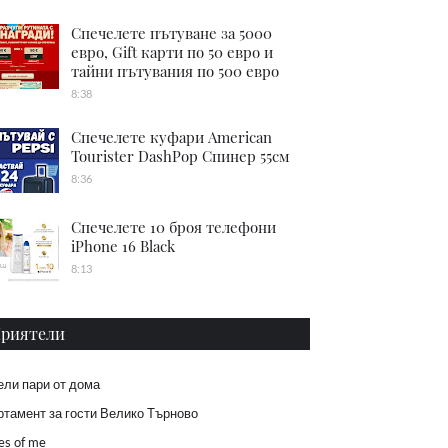
Спечелете пътуване за 5000
евро, Gift карти по 50 евро и
тайни пътувания по 500 евро
8:38
Спечелете куфари American
Tourister DashPop Спинер 55см
8:36
Спечелете 10 броя телефони
iPhone 16 Black
8:13
риятели
ели пари от дома
тамент за гости Велико Търново
es of me