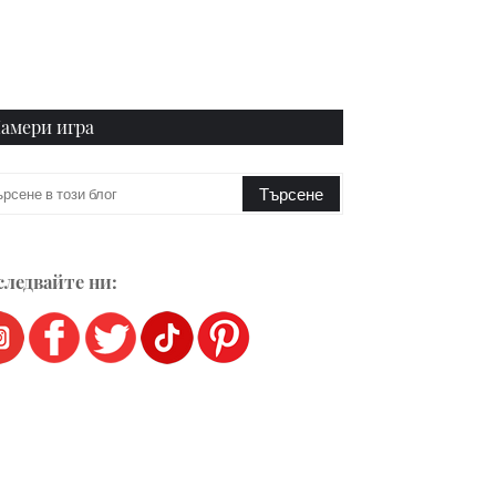
амери игра
ледвайте ни: