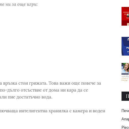
е ни за още игри:
ска връзка стои грижата. Това важи още повече за
по-дълго отсъствие от дома ни кара да се
П
али пие достатъчно вода.
ключваща интелигентна хранилка с камера и воден
Печ
Апар
Piec