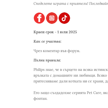
Споделете играта с приятели! Последвайт
Краен срок - 1 юли 2025
Как се участва:
Чрез коментар във форум.
Пълни правила:
Philips знае, че в сърцето на всяка истин
връзката с домашните ни любимци. Всяко 
притесняваме дали котката ни се храни, д
Ето защо създадoхме серията Pet Care, в
фонтан.