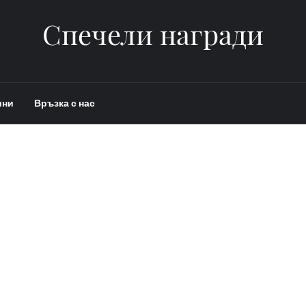
Спечели награди
ини
Връзка с нас