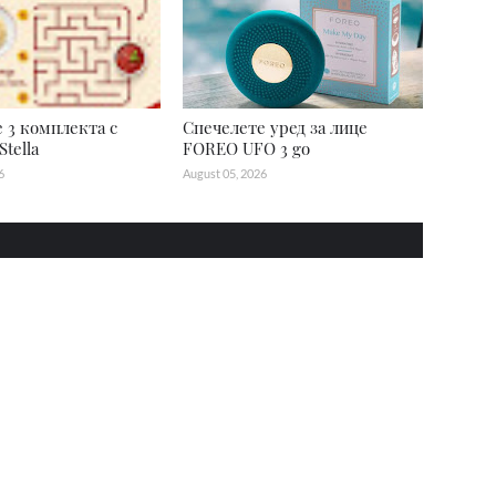
 3 комплекта с
Спечелете уред за лице
tella
FOREO UFO 3 go
6
August 05, 2026