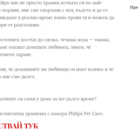
ilips ние не просто храним котката си по най-
Идеи
 порции, ние сме свързани с нея, където и да се
ждаме в реално време какво прави тя и можем да
ри от разстояние.
остоянен достъп до свежа, течаща вода — такава,
имаме опашат домашен любимец, знаем, че
говото здраве.
ойни, че домашните ни любимци си имат всичко и че
о ние сме далеч.
 котките си сами у дома за по-дълго време?
телигентна хранилка с камера Philips Pet Care.
СТВАЙ ТУК