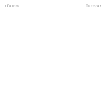
По-нова
По-стара