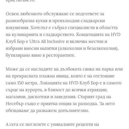
Освен любезното обслужване се подгответе за
разнообразна кухня и превъзходни сладкарски
изкушения. Хотелът е събрал специалисти в областта
на кулинарията и сладкарството. Концепцията на HVD
Клуб Бор е Ultra All Inclusive и включва местни и
избрани вносни напитки (алкохолни и безалкохолни),
бутилирано вино в ресторантите.
Може да се насладите на дълбоката сянка на парка или
на прекрасната плажна ивица, която е на отстояние
само 150 метра. Локацията на HVD Клуб Бор е в самото
сърце на курорта, в близост до всички атракции,
магазини, дискотеки и заведения. Старият град на
Несебър също е приятна опция за разходка. За него
обещаваме да разкажем допълнително.
А сега се поглезете с уникалните рецепти на