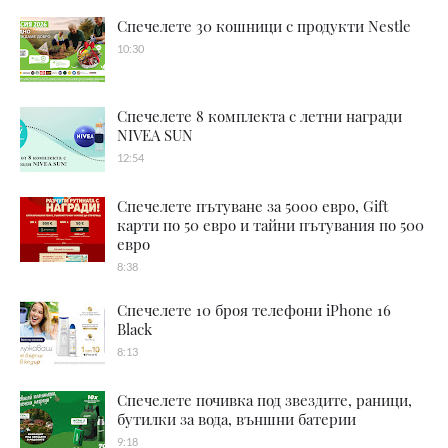
Спечелете 30 кошници с продукти Nestle
10:30
Спечелете 8 комплекта с летни награди
NIVEA SUN
12:54
Спечелете пътуване за 5000 евро, Gift
карти по 50 евро и тайни пътувания по 500
евро
8:38
Спечелете 10 броя телефони iPhone 16
Black
8:13
Спечелете почивка под звездите, раници,
бутилки за вода, външни батерии
9:18