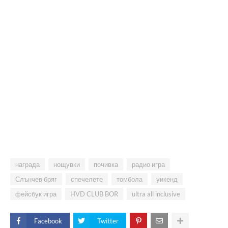
награда
нощувки
почивка
радио игра
Слънчев бряг
спечелете
томбола
уикенд
фейсбук игра
HVD CLUB BOR
ultra all inclusive
Facebook
Twitter