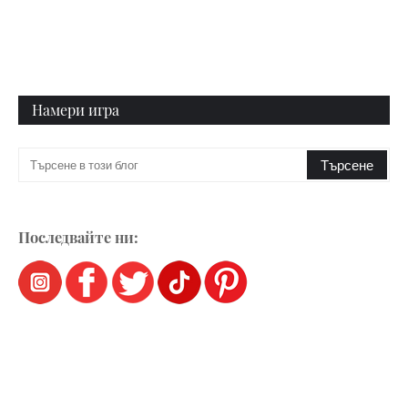
Намери игра
Последвайте ни: