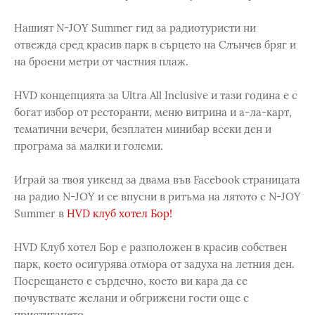
Нашият N-JOY Summer гид за радиотуристи ни
отвежда сред красив парк в сърцето на Слънчев бряг и
на броени метри от частния плаж.
HVD концепцията за Ultra All Inclusive и тази година е с
богат избор от ресторанти, меню витрина и а-ла-карт,
тематични вечери, безплатен минибар всеки ден и
програма за малки и големи.
Играй за твоя уикенд за двама във Facebook страницата
на радио N-JOY и се впусни в ритъма на лятото с N-JOY
Summer в
HVD клуб хотел Бор!
HVD Клуб хотел Бор е разположен в красив собствен
парк, което осигурява отмора от задуха на летния ден.
Посрещането е сърдечно, което ви кара да се
почувствате желани и обгрижени гости още с
пристигането.