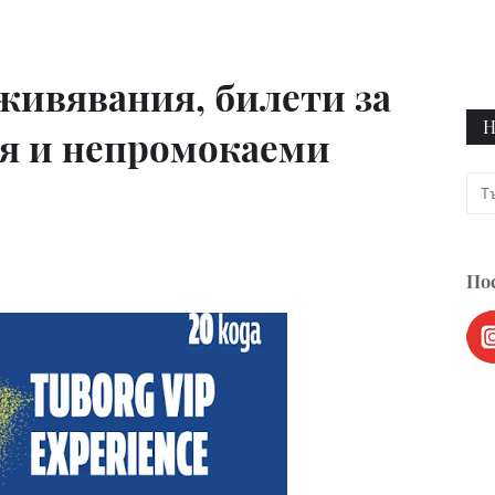
живявания, билети за
Н
я и непромокаеми
Пос