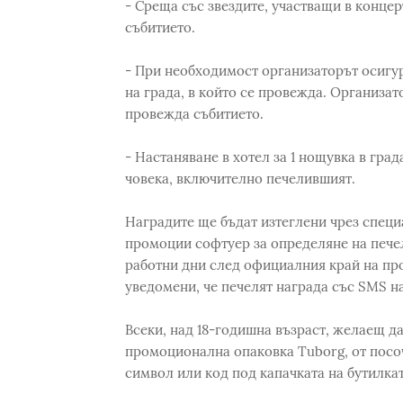
- Среща със звездите, участващи в конце
събитието.
- При необходимост организаторът осигур
на града, в който се провежда. Организат
провежда събитието.
- Настаняване в хотел за 1 нощувка в град
човека, включително печелившият.
Наградите ще бъдат изтеглени чрез специ
промоции софтуер за определяне на печел
работни дни след официалния край на пр
уведомени, че печелят награда със SMS н
Всеки, над 18-годишна възраст, желаещ да
промоционална опаковка Tuborg, от посоче
символ или код под капачката на бутилкат