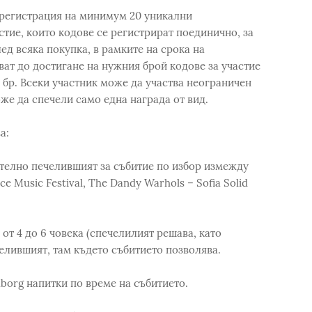
 регистрация на минимум 20 уникални
тие, които кодове се регистрират поединично, за
д всяка покупка, в рамките на срока на
ват до достигане на нужния брой кодове за участие
0 бр. Всеки участник може да участва неограничен
оже да спечели само една награда от вид.
а:
чително печелившият за събитие по избор измежду
ice Music Festival, The Dandy Warhols – Sofia Solid
 от 4 до 6 човека (спечелилият решава, като
елившият, там където събитието позволява.
borg напитки по време на събитието.