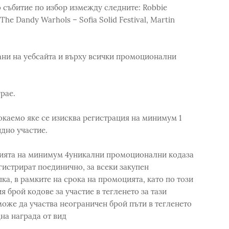
но събитие по избор измежду следните: Robbie
, The Dandy Warhols – Sofia Solid Festival, Martin
ани на уебсайта и върху всички промоционални
рае.
окаемо яке се изисква регистрация на минимум 1
дно участие.
цията на минимум 4уникални промоционални кодаза
гистрират поединично, за всеки закупен
а, в рамките на срока на промоцията, като по този
я брой кодове за участие в тегленето за тази
 може да участва неограничен брой пъти в тегленето
на награда от вид