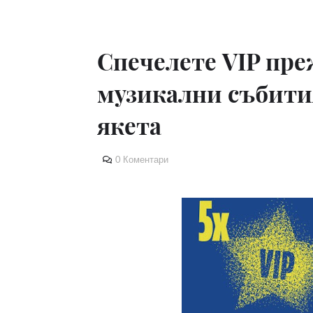
Спечелете VIP пре
музикални събити
якета
0 Коментари