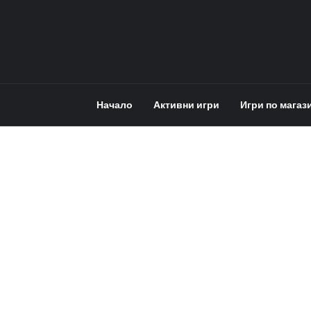
Начало
Активни игри
Игри по магаз