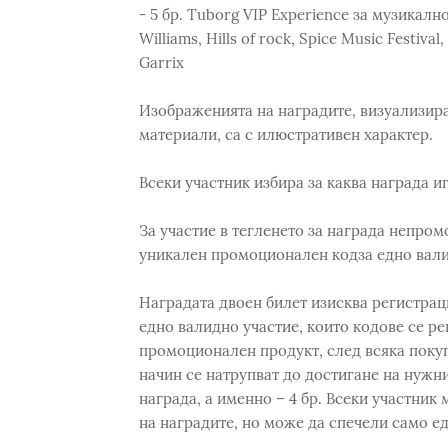
- 5 бр. Tuborg VIP Experience за музикал
Williams, Hills of rock, Spice Music Festival
Garrix
Изображенията на наградите, визуализир
материали, са с илюстративен характер.
Всеки участник избира за каква награда иг
За участие в тегленето за награда непром
уникален промоционален кодза едно вали
Наградата двоен билет изисква регистра
едно валидно участие, които кодове се ре
промоционален продукт, след всяка покупк
начин се натрупват до достигане на нужни
награда, а именно – 4 бр. Всеки участник
на наградите, но може да спечели само ед