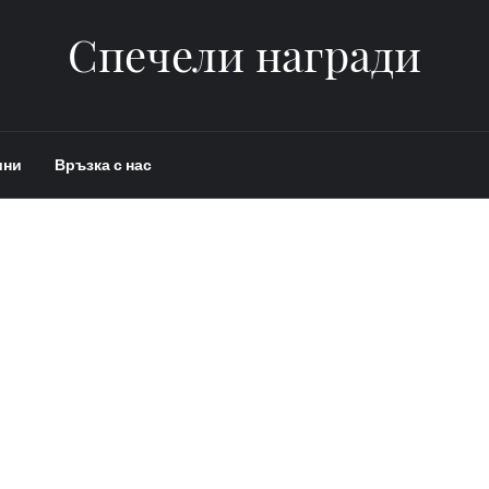
Спечели награди
ини
Връзка с нас