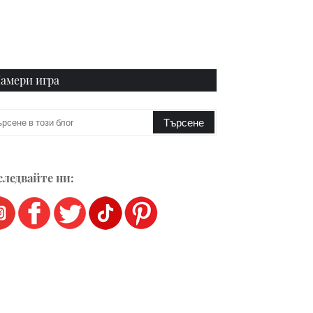
амери игра
ледвайте ни: