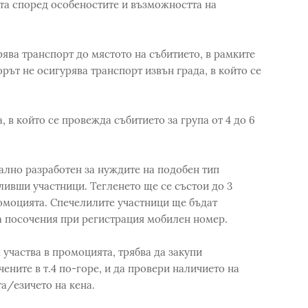
рта според особеностите и възможността на
ява транспорт до мястото на събитието, в рамките
орът не осигурява транспорт извън града, в който се
а, в който се провежда събитието за група от 4 до 6
ално разработен за нуждите на подобен тип
ивши участници. Тегленето ще се състои до 3
омоцията. Спечелилите участници ще бъдат
а посочения при регистрация мобилен номер.
 участва в промоцията, трябва да закупи
ните в т.4 по-горе, и да провери наличието на
а/езичето на кена.