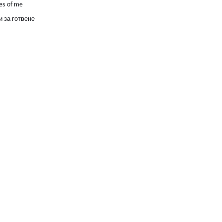
es of me
 за готвене