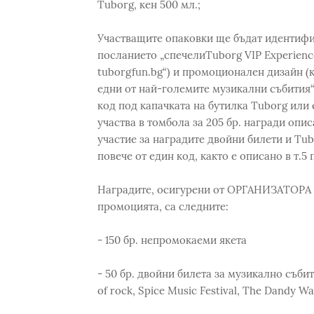
Tuborg, кен 500 мл.;
Участващите опаковки ще бъдат идентифи
посланието „спечелиTuborg VIP Experienc
tuborgfun.bg“) и промоционален дизайн (к
едни от най-големите музикални събития
код под капачката на бутилка Tuborg или 
участва в томбола за 205 бр. награди опис
участие за наградите двойни билети и Tub
повече от един код, както е описано в т.5 
Наградите, осигурени от ОРГАНИЗАТОРА и
промоцията, са следните:
- 150 бр. непромокаеми якета
- 50 бр. двойни билета за музикално събит
of rock, Spice Music Festival, The Dandy War