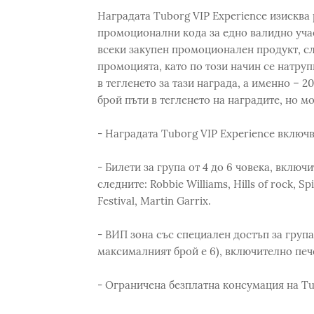
Наградата Tuborg VIP Experience изисква
промоционални кода за едно валидно учас
всеки закупен промоционален продукт, сле
промоцията, като по този начин се натруп
в тегленето за тази награда, а именно – 2
брой пъти в тегленето на наградите, но м
- Наградата Tuborg VIP Experience включв
- Билети за група от 4 до 6 човека, вклю
следните: Robbie Williams, Hills of rock, Sp
Festival, Martin Garrix.
- ВИП зона със специален достъп за група
максималният брой е 6), включително печ
- Ограничена безплатна консумация на Tu