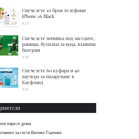
Спечелете 10 броя телефони
iPhone 16 Black
8:13
Спечелете почивка под звездите,
раници, бутилки за вода, външни
батерии
9:18
Спечелете 60 куфара и 40
ваучера за пазаруване в
Кауфланд
8:03
риятели
ели пари от дома
тамент за гости Велико Търново