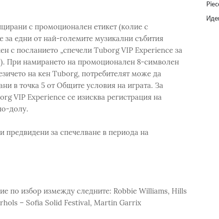
Piec
Идеи
цирани с промоционален етикет (колие с
e за едни от най-големите музикални събития
ен с посланието „спечели Tuborg VIP Experience за
“). При намирането на промоционален 8-символен
езичето на кен Tuborg, потребителят може да
ани в точка 5 от Общите условия на играта. За
org VIP Experience се изисква регистрация на
по-долу.
 предвидени за спечелване в периода на
ие по избор измежду следните: Robbie Williams, Hills
hols – Sofia Solid Festival, Martin Garrix