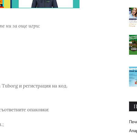
е ни за още игри:
Tuborg и регистрация на код.
П
съответните опаковки:
Печ
.;
Апар