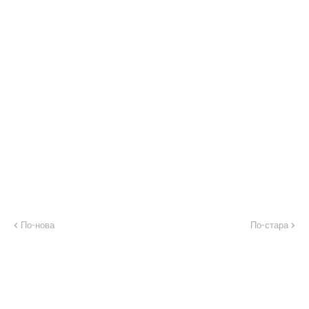
По-нова
По-стара