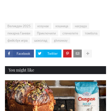
Великден 2025
козунак
кошница
награда
пекарна Ганеви
Приключили
спечелете
томбола
фейсбук игра
шоколад
giveaway
Facebook
Twitter
You might like