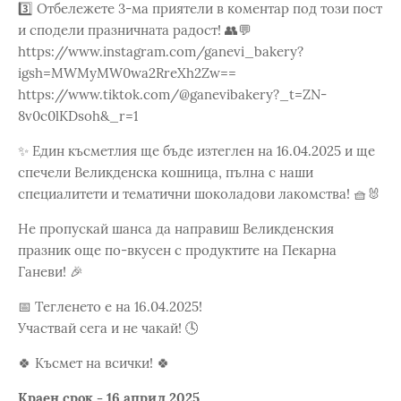
3️⃣ Отбележете 3-ма приятели в коментар под този пост
и сподели празничната радост! 👥💬
https://www.instagram.com/ganevi_bakery?
igsh=MWMyMW0wa2RreXh2Zw==
https://www.tiktok.com/@ganevibakery?_t=ZN-
8v0c0lKDsoh&_r=1
✨ Един късметлия ще бъде изтеглен на 16.04.2025 и ще
спечели Великденска кошница, пълна с наши
специалитети и тематични шоколадови лакомства! 🧺🐰
Не пропускай шанса да направиш Великденския
празник още по-вкусен с продуктите на Пекарна
Ганеви! 🎉
📅 Тегленето е на 16.04.2025!
Участвай сега и не чакай! 🕓
🍀 Късмет на всички! 🍀
Краен срок - 16 април 2025