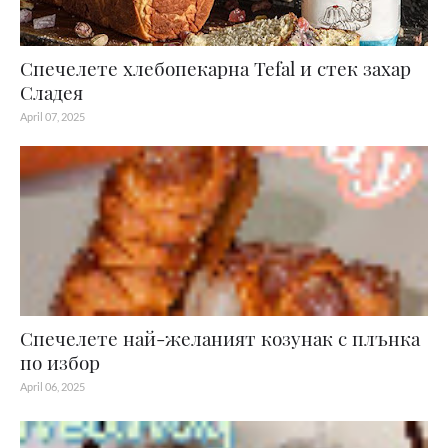
Спечелете хлебопекарна Tefal и стек захар
Сладея
April 07, 2025
Спечелете най-желаният козунак с плънка
по избор
April 06, 2025