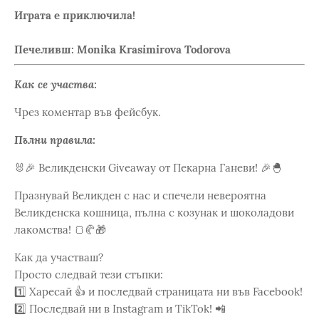
Играта е приключила!
Печеливш: Monika Krasimirova Todorova
Как се участва:
Чрез коментар във фейсбук.
Пълни правила:
🐰🎉 Великденски Giveaway от Пекарна Ганеви! 🎉🐣
Празнувай Великден с нас и спечели невероятна
Великденска кошница, пълна с козунак и шоколадови
лакомства! 🍞🥐🎁
Как да участваш?
Просто следвай тези стъпки:
1️⃣ Харесай 👍 и последвай страницата ни във Facebook!
2️⃣ Последвай ни в Instagram и TikTok! 📲