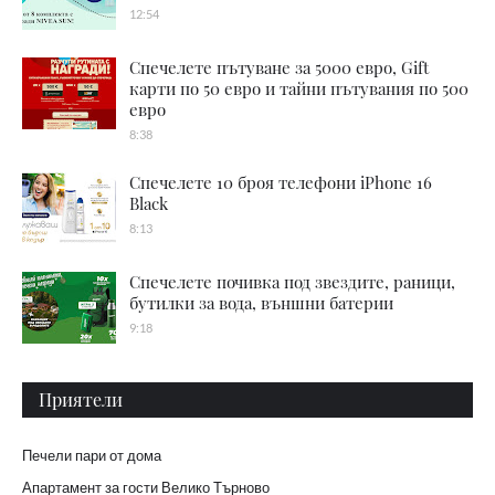
12:54
Спечелете пътуване за 5000 евро, Gift
карти по 50 евро и тайни пътувания по 500
евро
8:38
Спечелете 10 броя телефони iPhone 16
Black
8:13
Спечелете почивка под звездите, раници,
бутилки за вода, външни батерии
9:18
Приятели
Печели пари от дома
Апартамент за гости Велико Търново