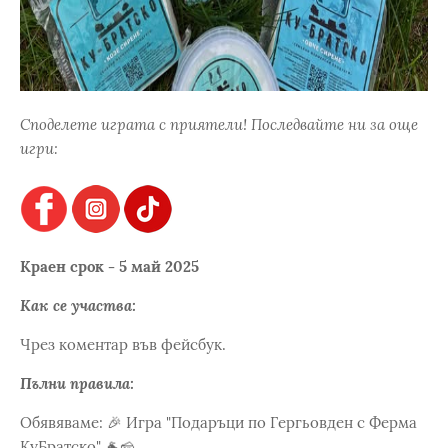
Споделете играта с приятели! Последвайте ни за още
игри:
Краен срок - 5 май 2025
Как се участва:
Чрез коментар във фейсбук.
Пълни правила:
Обявяваме: 🎉 Игра "Подаръци по Гергьовден с Ферма
КуБратско" 🐐🧀