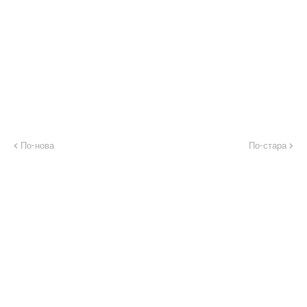
По-нова
По-стара