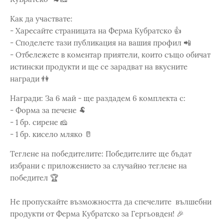
Как да участвате:
- Харесайте страницата на Ферма Кубратско 👍
- Споделете тази публикация на вашия профил 📲
- Отбележете в коментар приятели, които също обичат
истински продукти и ще се зарадват на вкусните
награди 👫
Награди: За 6 май - ще раздадем 6 комплекта с:
- Форма за печене 🐏
- 1 бр. сирене 🧀
- 1 бр. кисело мляко 🥛
Теглене на победителите: Победителите ще бъдат
избрани с приложението за случайно теглене на
победител 🏆
Не пропускайте възможността да спечелите вълшебни
продукти от Ферма Кубратско за Гергьовден! 🎉