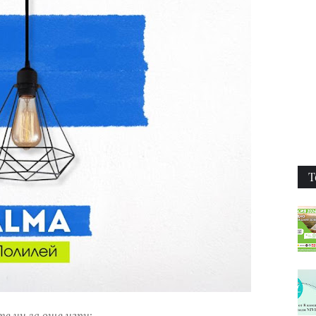
Т
е ни за още игри: