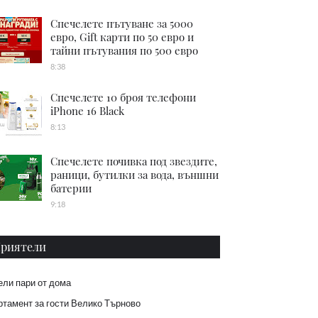
Спечелете пътуване за 5000
евро, Gift карти по 50 евро и
тайни пътувания по 500 евро
8:38
Спечелете 10 броя телефони
iPhone 16 Black
8:13
Спечелете почивка под звездите,
раници, бутилки за вода, външни
батерии
9:18
риятели
ели пари от дома
тамент за гости Велико Търново