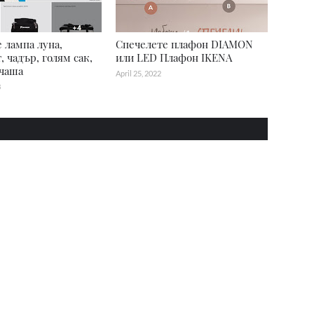
 лампа луна,
Спечелете плафон DIAMON
, чадър, голям сак,
или LED Плафон IKENA
 чаша
April 25, 2022
3