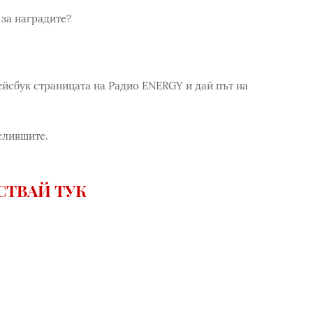
 за наградите?
сбук страницата на Радио ENERGY и дай път на
елившите.
СТВАЙ ТУК