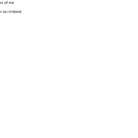
es of me
 за готвене