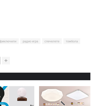
Приключили
радио игра
спечелете
томбола