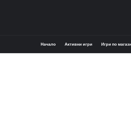
Начало
Активни игри
Игри по магаз