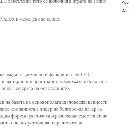
LED осветление като се включиш в играта на Радио
Piec
Идеи
VIVALUX и може да спечелиш:
оизвежда съвременно и функционално LED
 и екстериорни пространства. Фирмата е основана
ни опит в сферата на осветлението.
ден на базата на основополагащи човешки ценности
 днес компанията е лидер на българския пазар за
родни форуми увеличава и разпознаваемостта си на
мата още по-устойчива и предпочитана.