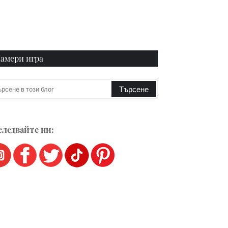
амери игра
ледвайте ни: