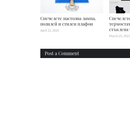
Спечелете настолна лампа,
Спечелете
полилей и стилен плафон
термостат
стъклена
April 22, 2025
March 25, 202
Post a Comment