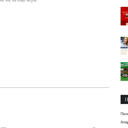
П
Печ
Апар