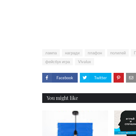
лампа
награди
плафон
полилей
фейсбук игра
Vivalux
Facebook
Twitter
You might like