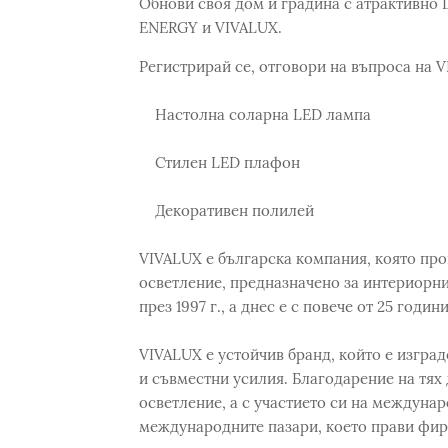
Обнови своя дом и градина с атрактивно 
ENERGY и VIVALUX.
Регистрирай се, отговори на въпроса на 
Настолна соларна LED лампа
Стилен LED плафон
Декоративен полилей
VIVALUX е българска компания, която пр
осветление, предназначено за интериорни
през 1997 г., а днес е с повече от 25 годи
VIVALUX е устойчив бранд, който е изгра
и съвместни усилия. Благодарение на тях
осветление, а с участието си на междуна
международните пазари, което прави фир