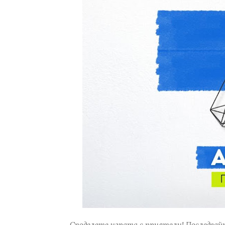
Споделете играта с приятели! Последвайт