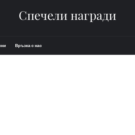
Спечели награди
ини
Връзка с нас