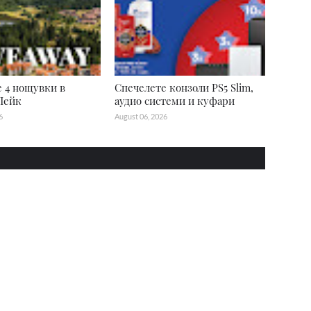
 4 нощувки в
Спечелете конзоли PS5 Slim,
Лейк
аудио системи и куфари
6
August 06, 2026