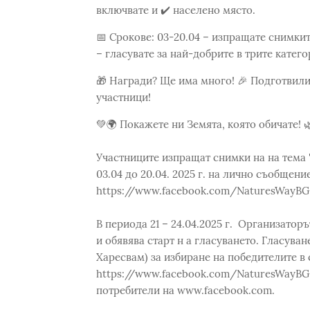
включвате и ✔️ населено място.
📅 Срокове: 03-20.04 – изпращате снимкит
– гласувате за най-добрите в трите катего
🎁 Награди? Ще има много! 🎉 Подготвил
участници!
💚🌍 Покажете ни Земята, която обичате! 
Участниците изпращат снимки на на тема 
03.04 до 20.04. 2025 г. на лично съобщен
https://www.facebook.com/NaturesWayBG 
В периода 21 – 24.04.2025 г. Организатор
и обявява старт н а гласуването. Гласува
Харесвам) за избиране на победителите в
https://www.facebook.com/NaturesWayBG.
потребители на www.facebook.com.