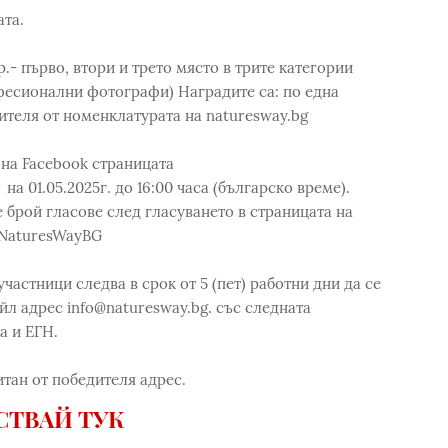
ата.
.- първо, втори и трето място в трите категории
есионални фотографи) Наградите са: по една
ителя от номенклатурата на naturesway.bg
на Facebook страницата
 01.05.2025г. до 16:00 часа (българско време).
 брой гласове след гласуването в страницата на
/NaturesWayBG
частници следва в срок от 5 (пет) работни дни да се
йл адрес info@naturesway.bg. със следната
а и ЕГН.
тан от победителя адрес.
СТВАЙ ТУК