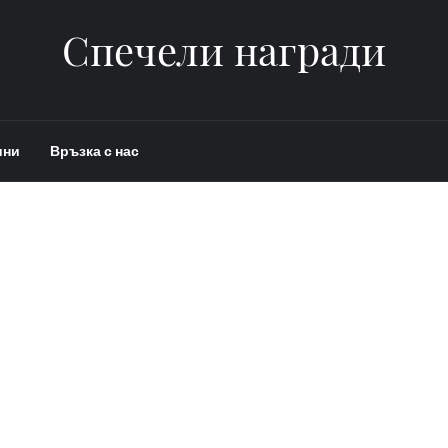
Спечели награди
ини
Връзка с нас