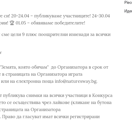
Piec
Идеи
е си! 20-24.04 – публикуваме участниците! 24-30.04
рии! 🏆 01.05 – обявяваме победителите!
и сме цели 9 плюс поощрителни изненади за всички

"Земята, която обичам" до Организатора в срок от
ие в страницата на Организатора играта
или на електронна поща info@naturesway.bg.
ът публикува снимки на всички участници в Конкурса
нето се осъществява чрез лайкове (кликане на бутона
 страницата на Организатора
 Право да гласуват имат всички регистрирани