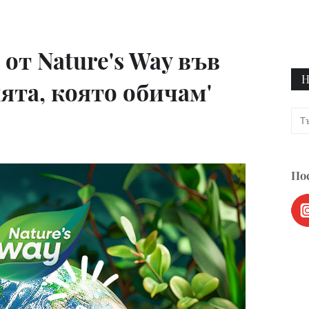
от Nature's Way във
Н
ята, която обичам'
Пос