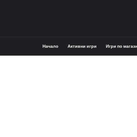
Начало
Активни игри
Игри по магаз