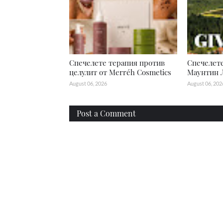
Спечелете терапия против
Спечелете
целулит от Merréh Cosmetics
Маунтин 
August 06, 2026
August 06, 202
Post a Comment