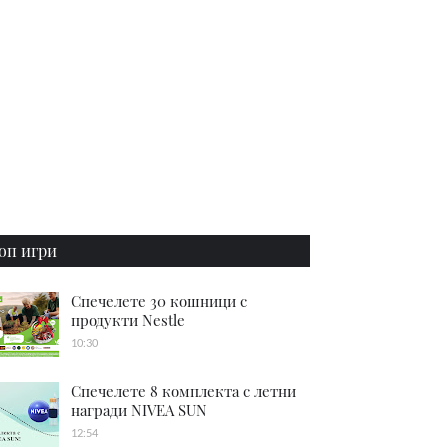
оп игри
Спечелете 30 кошници с
продукти Nestle
10:30
Спечелете 8 комплекта с летни
награди NIVEA SUN
12:54