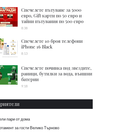
Спечелете пътуване за 5000
евро, Gift карти по 50 евро и
тайни пътувания по 500 евро
8:38
Спечелете 10 броя телефони
iPhone 16 Black
8:13
Спечелете почивка под звездите,
раници, бутилки за вода, външни
батерии
9:18
риятели
ели пари от дома
тамент за гости Велико Търново