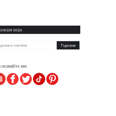
амери игра
ледвайте ни: