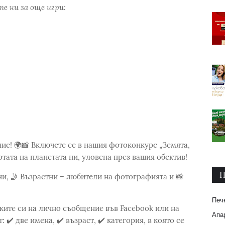
е ни за още игри:
ие! 🌍📸 Включете се в нашия фотоконкурс „Земята,
отата на планетата ни, уловена през вашия обектив!
П
ини, 🤳 Възрастни – любители на фотографията и 📸
Печ
мките си на лично съобщение във Facebook или на
Апар
✔️ две имена, ✔️ възраст, ✔️ категория, в която се