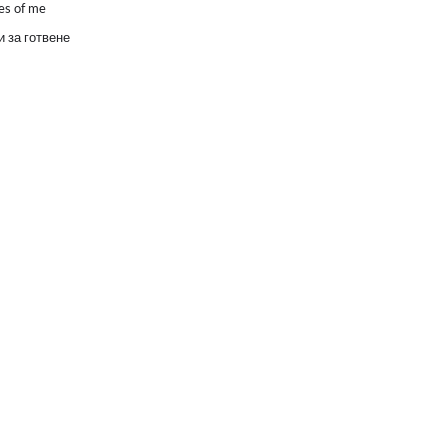
es of me
 за готвене