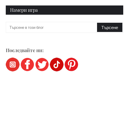
Намери игра
Последвайте ни: