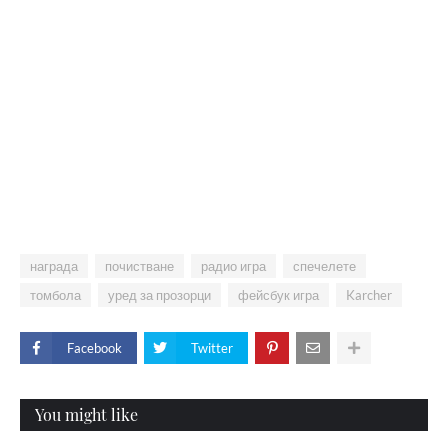
награда
почистване
радио игра
спечелете
томбола
уред за прозорци
фейсбук игра
Karcher
Facebook
Twitter
You might like