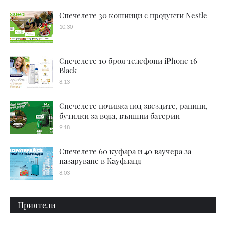
Спечелете 30 кошници с продукти Nestle
10:30
Спечелете 10 броя телефони iPhone 16
Black
8:13
Спечелете почивка под звездите, раници,
бутилки за вода, външни батерии
9:18
Спечелете 60 куфара и 40 ваучера за
пазаруване в Кауфланд
8:03
Приятели