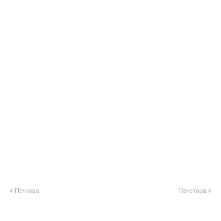
По-нова
По-стара