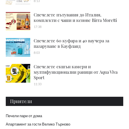
8:13
Спечелете пътувания до Италия,
комплекти с чаши и кенове Birra Moretti
17:38
Спечелете 60 куфара и 40 ваучера за
пазаруване в Кауфланд
8:03
Спечелете екшън камери и
мултифункционални раници от Aqua Viva
Sport
11:33
Приятели
Печели пари от дома
Апартамент за гости Велико Търново