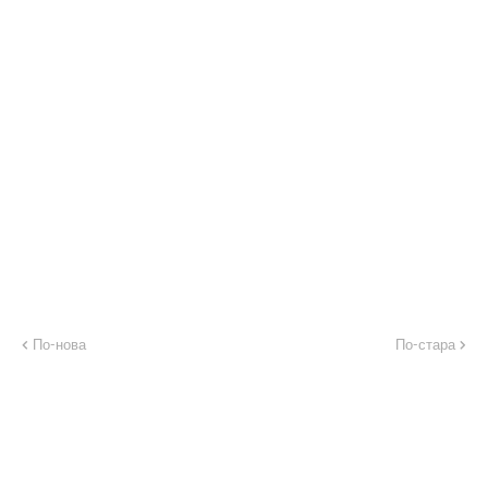
По-нова
По-стара