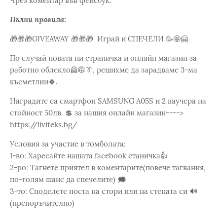
Чрез коментар във фейсбук.
Пълни правила:
🎁🎁🎁GIVEAWAY 🎁🎁🎁 Играй и СПЕЧЕЛИ 🥳🤩🤗
По случай новата ни страничка и онлайн магазин за
работно облекло🦺🥼👔, решихме да зарадваме 3-ма
късметлии🍀.
Наградите са смартфон SAMSUNG A05S и 2 ваучера на
стойност 50лв. 💲 за нашия онлайн магазин---->
https://liviteks.bg/
Условия за участие в томболата:
1-во: Харесайте нашата facebook станичка👍
2-ро: Тагнете приятел в коментарите(повече тагвания,
по-голям шанс да спечелите) 🗯
3-то: Споделете поста на стори или на стената си 🔊
(препоръчително)