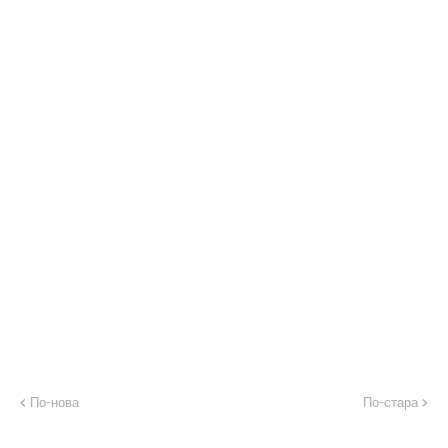
По-нова
По-стара