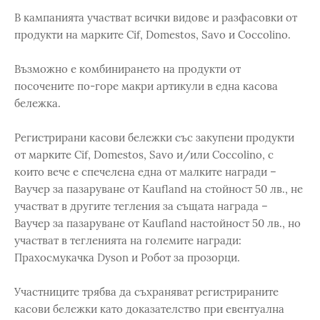
В кампанията участват всички видове и разфасовки от
продукти на марките Cif, Domestos, Savo и Coccolino.
Възможно е комбинирането на продукти от
посочените по-горе макри артикули в една касова
бележка.
Регистрирани касови бележки със закупени продукти
от марките Cif, Domestos, Savo и/или Coccolino, с
които вече е спечелена една от малките награди –
Ваучер за пазаруване от Kaufland на стойност 50 лв., не
участват в другите тегления за същата награда –
Ваучер за пазаруване от Kaufland настойност 50 лв., но
участват в тегленията на големите награди:
Прахосмукачка Dyson и Робот за прозорци.
Участниците трябва да съхраняват регистрираните
касови бележки като доказателство при евентуална