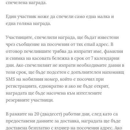
спечелена награда.
Един участник може да спечели само една малка и
една голяма награда.
Участниците, спечелили награда, ще бъдат известени
чрез съобщение на посочения от тях email адрес. В
отговор печелившите трябва да изпратят име, фамилия
и снимка на касовата бележка в срок от 7 календарни
дни. Ако спечелилият не изпрати необходимите данни в
този срок, ще бъде подсетен с допълнителен напомнящ
SMS на мобилния номер, който е посочил при
регистрацията, еднократно и ако не бъде открит,
наградата ще бъде насочена към изтеглените
резервните участници.
В рамките на 20 (двадесет) работни дни, след като са
предоставени данните за доставка, наградата ще бъде
доставена безплатно с куриер на посочения адрес. Ако