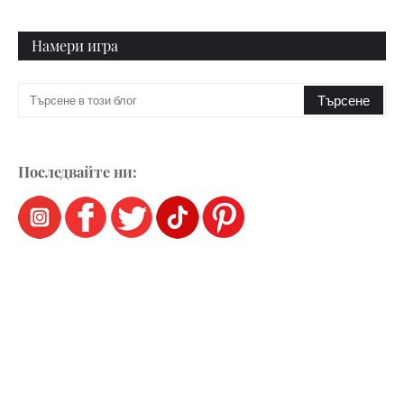
Намери игра
Последвайте ни: