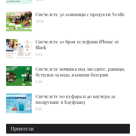
Спечелете 30 кошници с продукти Nestle
10:30
Спечелете 10 броя телефони iPhone 16
Black
8:13
Спечелете почивка под звездите, раници,
бутилки за вода, външни батерии
9:18
Спечелете 60 куфара и 40 ваучера за
пазаруване в Кауфланд
8:03
Приятели