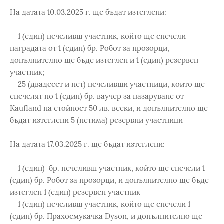
На датата 10.03.2025 г. ще бъдат изтеглени:
1 (един) печеливш участник, който ще спечели
наградата от 1 (един) бр. Робот за прозорци,
допълнително ще бъде изтеглен и 1 (един) резервен
участник;
25 (двадесет и пет) печеливши участници, които ще
спечелят по 1 (един) бр. ваучер за пазаруване от
Kaufland на стойност 50 лв. всеки, и допълнително ще
бъдат изтеглени 5 (петима) резервни участници
На датата 17.03.2025 г. ще бъдат изтеглени:
1 (един) бр. печеливш участник, който ще спечели 1
(един) бр. Робот за прозорци, и допълнително ще бъде
изтеглен 1 (един) резервен участник
1 (един) печеливш участник, който ще спечели 1
(един) бр. Прахосмукачка Dyson, и допълнително ще