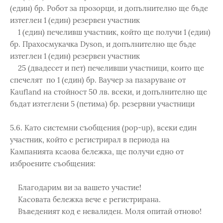
(един) бр. Робот за прозорци, и допълнително ще бъде
изтеглен 1 (един) резервен участник
1 (един) печеливш участник, който ще получи 1 (един)
бр. Прахосмукачка Dyson, и допълнително ще бъде
изтеглен 1 (един) резервен участник
25 (двадесет и пет) печеливши участници, които ще
спечелят по 1 (един) бр. Ваучер за пазаруване от
Kaufland на стойност 50 лв. всеки, и допълнително ще
бъдат изтеглени 5 (петима) бр. резервни участници
5.6. Като системни съобщения (pop-up), всеки един
участник, който е регистрирал в периода на
Кампанията ксаова бележка, ще получи едно от
изброените съобщения:
Благодарим ви за вашето участие!
Касовата бележка вече e регистрирана.
Въведеният код е невалиден. Моля опитай отново!