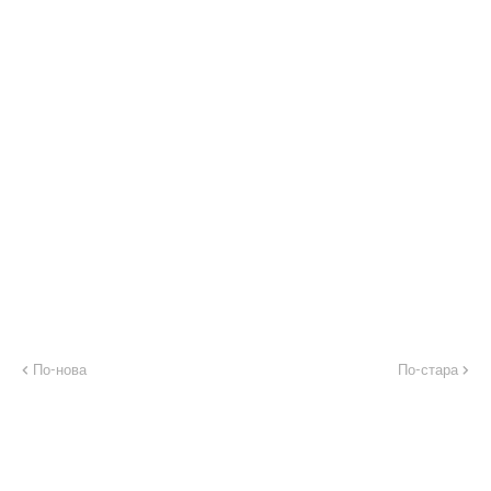
По-нова
По-стара