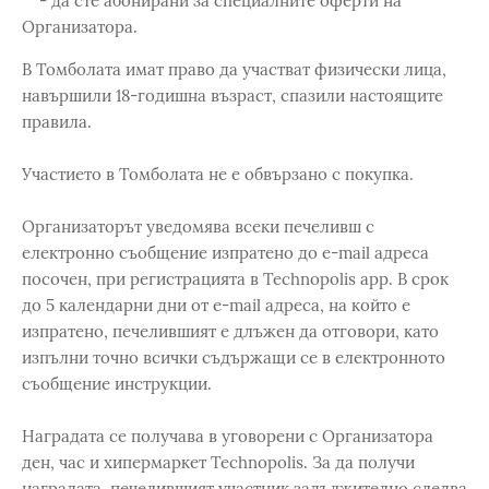
- да сте абонирани за специалните оферти на
Организатора.
В Томболата имат право да участват физически лица,
навършили 18-годишна възраст, спазили настоящите
правила.
Участието в Томболата не е обвързано с покупка.
Организаторът уведомява всеки печеливш с
електронно съобщение изпратено до e-mail адреса
посочен, при регистрацията в Technopolis app. В срок
до 5 календарни дни от e-mail адреса, на който е
изпратено, печелившият е длъжен да отговори, като
изпълни точно всички съдържащи се в електронното
съобщение инструкции.
Наградата се получава в уговорени с Организатора
ден, час и хипермаркет Technopolis. За да получи
наградата, печелившият участник задължително следва