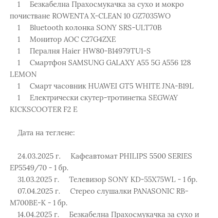
1 Безкабелна Прахосмукачка за сухo и мокро
почистване ROWENTA X-CLEAN 10 GZ7035WO
1 Bluetooth колонка SONY SRS-ULT70B
1 Монитор AOC C27G4ZXE
1 Пералня Haier HW80-B14979TU1-S
1 Смартфон SAMSUNG GALAXY A55 5G A556 128
LEMON
1 Смарт часовник HUAWEI GT5 WHITE JNA-B19L
1 Електрически скутер-тротинетка SEGWAY
KICKSCOOTER F2 E
Дата на теглене:
24.03.2025 г. Кафеавтомат PHILIPS 5500 SERIES
EP5549/70 - 1 бр.
31.03.2025 г. Телевизор SONY KD-55X75WL - 1 бр.
07.04.2025 г. Стерео слушалки PANASONIC RB-
M700BE-K - 1 бр.
14.04.2025 г. Безкабелна Прахосмукачка за сухo и