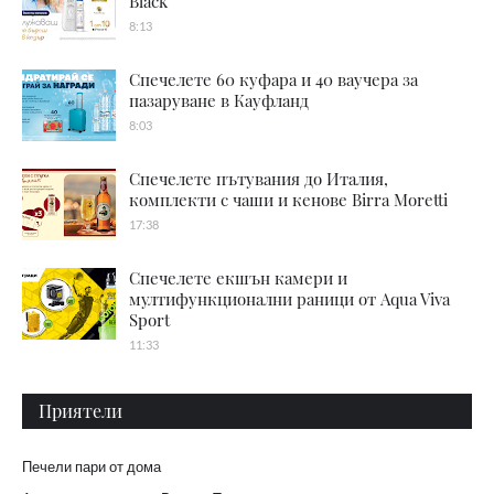
Black
8:13
Спечелете 60 куфара и 40 ваучера за
пазаруване в Кауфланд
8:03
Спечелете пътувания до Италия,
комплекти с чаши и кенове Birra Moretti
17:38
Спечелете екшън камери и
мултифункционални раници от Aqua Viva
Sport
11:33
Приятели
Печели пари от дома