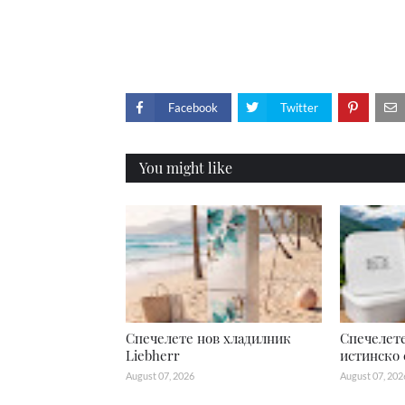
Facebook
Twitter
You might like
Спечелете нов хладилник
Спечелете
Liebherr
истинско 
August 07, 2026
August 07, 202