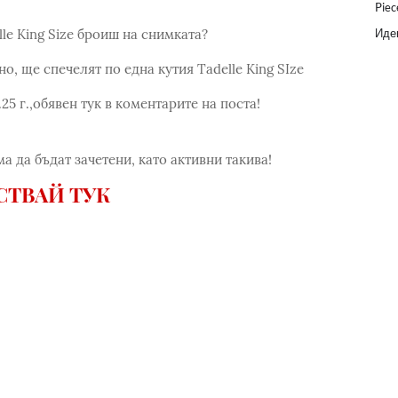
Piec
Идеи
le King Size броиш на снимката?
о, ще спечелят по една кутия Tadelle King SIze
25 г.,обявен тук в коментарите на поста!
а да бъдат зачетени, като активни такива!
СТВАЙ ТУК