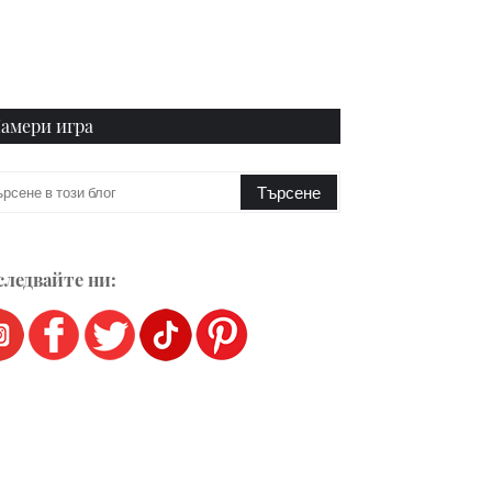
амери игра
ледвайте ни: