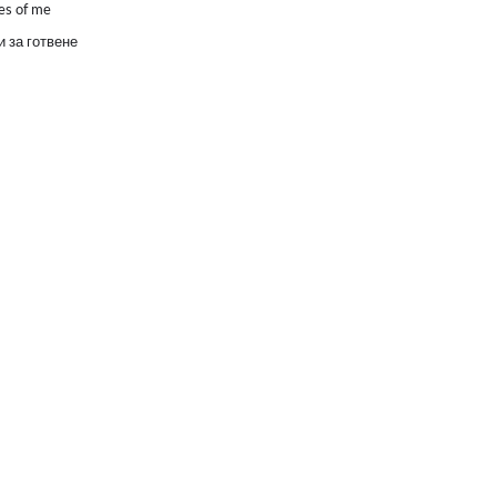
es of me
 за готвене