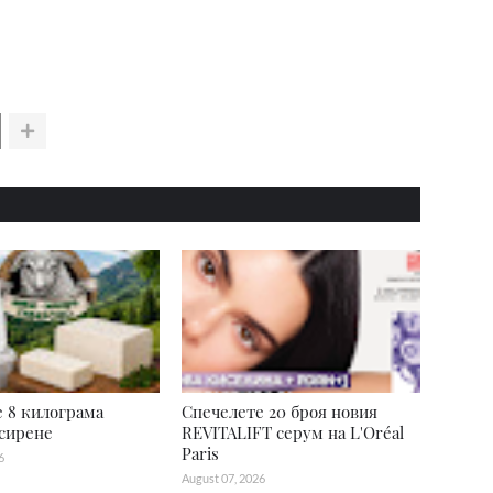
 8 килограма
Спечелете 20 броя новия
сирене
REVITALIFT серум на L'Oréal
Paris
6
August 07, 2026