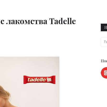
с лакомства Tadelle
Н
Пос