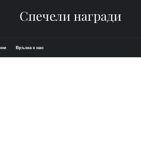
Спечели награди
ини
Връзка с нас