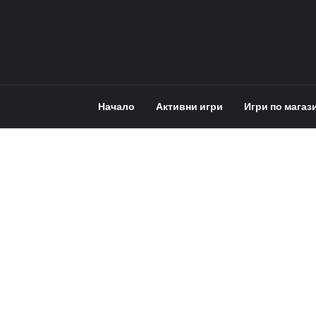
Начало
Активни игри
Игри по магаз