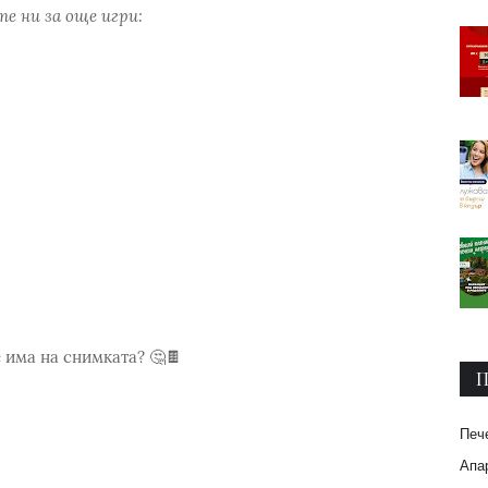
е ни за още игри:
e има на снимката? 🤔🍫
П
Печ
Апар