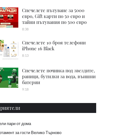
Спечелете пътуване за 5000
евро, Gift карти по 50 евро и
тайни пътувания по 500 евро
8:38
Спечелете 10 броя телефони
iPhone 16 Black
8:13
Спечелете почивка под звездите,
раници, бутилки за вода, външни
батерии
9:18
риятели
ели пари от дома
тамент за гости Велико Търново