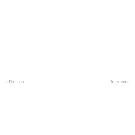
По-нова
По-стара