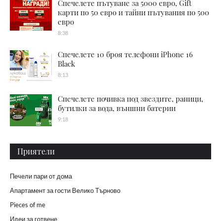
Спечелете пътуване за 5000 евро, Gift
карти по 50 евро и тайни пътувания по 500
евро
8:38
Спечелете 10 броя телефони iPhone 16
Black
8:13
Спечелете почивка под звездите, раници,
бутилки за вода, външни батерии
9:18
Приятели
Печели пари от дома
Апартамент за гости Велико Търново
Pieces of me
Идеи за готвене