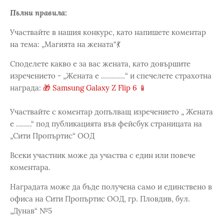
Пълни правила:
Участвайте в нашия конкурс, като напишете коментар
на тема: „Магията на жената“💃
Споделете какво е за вас жената, като довършите
изречението - „Жената е …………“ и спечелете страхотна
награда:
🎁 Samsung Galaxy Z Flip 6 📱
Участвайте с коментар допълващ изречението „ Жената
е ……..“ под публикацията във фейсбук страницата на
„Сити Пропъртис“ ООД
Всеки участник може да участва с един или повече
коментара.
Наградата може да бъде получена само и единствено в
офиса на Сити Пропъртис ООД, гр. Пловдив, бул.
„Дунав“ №5