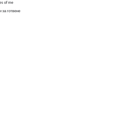
es of me
 за готвене