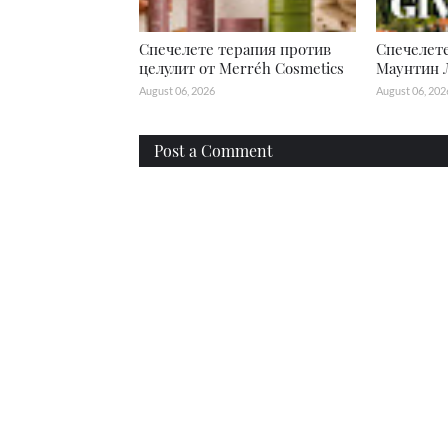
Спечелете терапия против
Спечелете
целулит от Merréh Cosmetics
Маунтин 
August 06, 2026
August 06, 202
Post a Comment