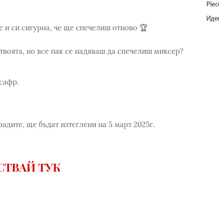
Piec
Идеи
re и си сигурна, че ще спечелиш отново 🏆
 твоята, но все пак се надяваш да спечелиш миксер?
сафр.
адите, ще бъдат изтеглени на 5 март 2025г.
СТВАЙ ТУК