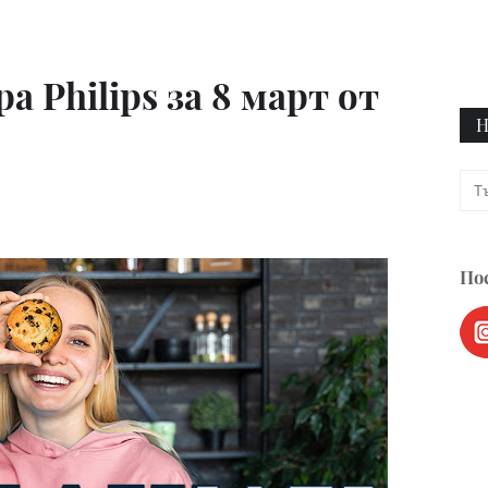
а Philips за 8 март от
Н
Пос