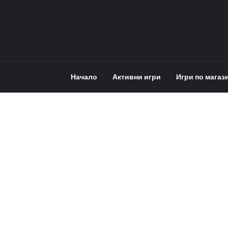
Начало
Активни игри
Игри по магаз