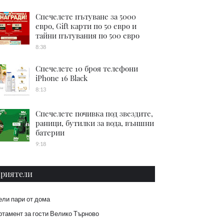
Спечелете пътуване за 5000
евро, Gift карти по 50 евро и
тайни пътувания по 500 евро
8:38
Спечелете 10 броя телефони
iPhone 16 Black
8:13
Спечелете почивка под звездите,
раници, бутилки за вода, външни
батерии
9:18
риятели
ели пари от дома
тамент за гости Велико Търново