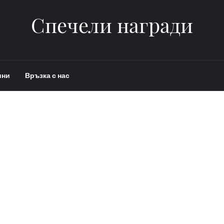
Спечели награди
ини
Връзка с нас