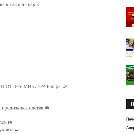
е ни за още игри:
ОТ 3-те МИКСЕРА Philips! 🎉
П
и предизвикателства 🎮
Печ
век 👭
Апар
ухнята 🍳