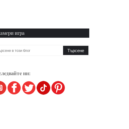
амери игра
ледвайте ни: