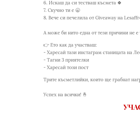
6. Искаш да си тестваш късмета 🍀
7. Скучно ти е 🥱
8. Вече си печелила от Giveaway на Lesaff
А може би нито една от тези причини не е
👉 Ето как да участваш:
- Харесай тази инстаграм станицата на Ле
- Тагни 3 приятелки
- Харесай този пост
Трите късметлийки, които ще грабнат нагр
Успех на всички! 🤞
УЧА