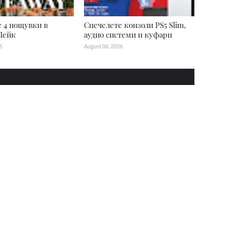
 4 нощувки в
Спечелете конзоли PS5 Slim,
Лейк
аудио системи и куфари
6
August 06, 2026