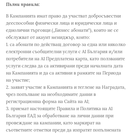
Пълни правила:
В Кампанията имат право да участват добросъвестни
дееспособни физически лица и юридически лица и
еднолични търговци („Бизнес абонати“), които не се
обслужват от акаунт мениджър, които:
1. са абонати по действащ договор за една или няколко
електронни съобщителни услуги с А1 България и/или
потребители на А1 Предплатена карта, като ползваните
услуги следва да са активирани преди началната дата
на Кампанията и да са активни в рамките на Периода
на участие;
2. заявят участие в Кампанията и теглене на Наградата,
чрез попълване на необходимите данни в
регистрационна форма на Сайта на А1;
3. приемат настоящите Правила и Политика на А1
България ЕАД за обработване на лични данни при
провеждане на кампании, като маркират на
съответните отметки преди да изпратят попълнената