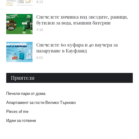
8:13
Спечелете почивка под звездите, раници,
бутилки за вода, външни батерии
9:18
Спечелете 60 куфара и 40 ваучера за
пазаруване в Кауфланд
8:03
Приятели
Печели пари от дома
Апартамент за гости Велико Търново
Pieces of me
Идеи за готвене