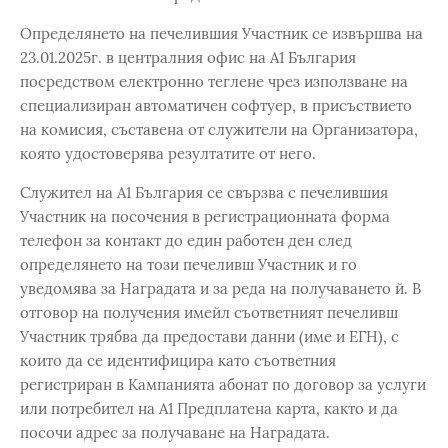
Определянето на печелившия Участник се извършва на
23.01.2025г. в централния офис на А1 България
посредством електронно теглене чрез използване на
специализиран автоматичен софтуер, в присъствието
на комисия, съставена от служители на Организатора,
която удостоверява резултатите от него.
Служител на А1 България се свързва с печелившия
Участник на посочения в регистрационната форма
телефон за контакт до един работен ден след
определянето на този печеливш Участник и го
уведомява за Наградата и за реда на получаването й. В
отговор на получения имейл съответният печеливш
Участник трябва да предостави данни (име и ЕГН), с
които да се идентифицира като съответния
регистриран в Кампанията абонат по договор за услуги
или потребител на А1 Предплатена карта, както и да
посочи адрес за получаване на Наградата.