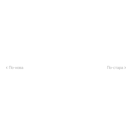
По-нова
По-стара