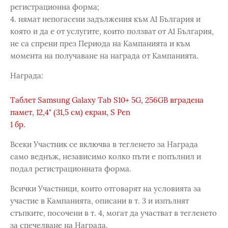
регистрационна форма;
4. нямат непогасени задължения към А1 България и
която и да е от услугите, които ползват от А1 България,
не са спрени през Периода на Кампанията и към
момента на получаване на награда от Кампанията.
Награда:
Таблет Samsung Galaxy Tab S10+ 5G, 256GB вградена
памет, 12,4" (31,5 см) екран, S Pen
1 бр.
Всеки Участник се включва в тегленето за Награда
само веднъж, независимо колко пъти е попълнил и
подал регистрационната форма.
Всички Участници, които отговарят на условията за
участие в Кампанията, описани в т. 3 и изпълнят
стъпките, посочени в т. 4, могат да участват в тегленето
за спечелване на Награда.