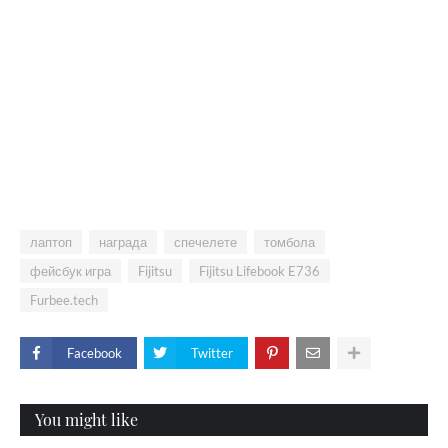
лаптоп
награда
спечелете
томбола
фейсбук игра
Fijitsu
Fijitsu Lifebook E736
Furbee.tech
Facebook
Twitter
You might like