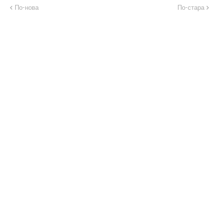
По-нова
По-стара