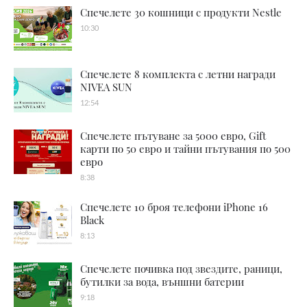
Спечелете 30 кошници с продукти Nestle
10:30
Спечелете 8 комплекта с летни награди
NIVEA SUN
12:54
Спечелете пътуване за 5000 евро, Gift
карти по 50 евро и тайни пътувания по 500
евро
8:38
Спечелете 10 броя телефони iPhone 16
Black
8:13
Спечелете почивка под звездите, раници,
бутилки за вода, външни батерии
9:18