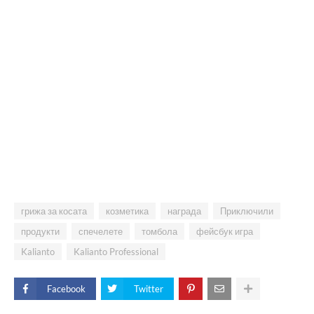
грижа за косата
козметика
награда
Приключили
продукти
спечелете
томбола
фейсбук игра
Kalianto
Kalianto Professional
Facebook
Twitter