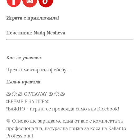
Играта е приключила!
Печеливш: Nadq Nesheva
Как се участва:
Чрез коментар във фейсбук.
Пълни правила:
🎁 💥 🎁 GIVEAWAY 🎁 💥 🎁
❗️ВРЕМЕ Е ЗА ИГРА❗️
❗️ВАЖНО - играта се провежда само във Facebook❗️
💚 Отново ще зарадваме една от вас с комплекта за
професионална, натурална грижа за коса на Kalianto
Professional