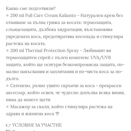
Какво сме подготвили?
⭐️ 200 ml Full Care Cream Kalianto - Натурален крем без
отмиване за пълна грижа за косата: термозащита,
слънцезащита, дълбока хидратация, възстановява
увредената коса, предотвратява косопада и стимулира
растежа на косата.
⭐️ 200 ml Thermal Protection Spray - Любимият ви
термозащитен спрей с пълен комплекс UVA/UVB
защита, който ще осигури безкомпромисна защита, по-
малко накъсвания и заплитания и по-чиста коса за по-
дълго.
⭐️ Сатенено, ръчно ушито скрънчи за коса - прекрасен
аксесоар, който освен, че чудесно допълва всяка визия,
няма да нанесе щети
⭐️ Масажор за скалп, който стимулира растежа на
здрава и жизнена коса 🎊
👉 УСЛОВИЯ ЗА УЧАСТИЕ