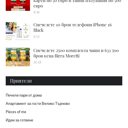
карти по 50 евро и тайни пътувания по 500
евро
8:38
Спечелете 10 броя телефони iPhone 16
Black
8:13
Спечелете 2500 комплекта чаши и 632 500
броя кена Birra Moretti
20:18
Приятели
Печели пари от дома
Апартамент за гости Велико Търново
Pieces of me
Идеи за готвене