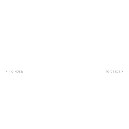
По-нова
По-стара