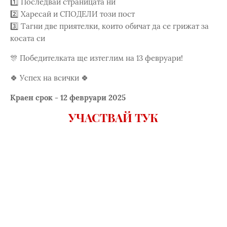
1️⃣ Последвай страницата ни
2️⃣ Харесай и СПОДЕЛИ този пост
3️⃣ Тагни две приятелки, които обичат да се грижат за
косата си
🎊 Победителката ще изтеглим на 13 февруари!
🍀 Успех на всички 🍀
Краен срок - 12 февруари 2025
УЧАСТВАЙ ТУК