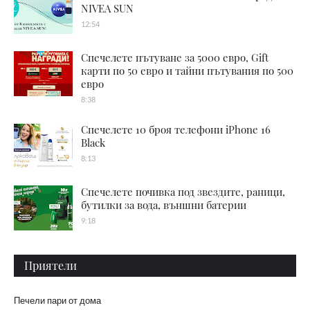
NIVEA SUN
12:54
Спечелете пътуване за 5000 евро, Gift
карти по 50 евро и тайни пътувания по 500
евро
8:38
Спечелете 10 броя телефони iPhone 16
Black
8:13
Спечелете почивка под звездите, раници,
бутилки за вода, външни батерии
9:18
Приятели
Печели пари от дома