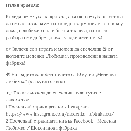
Пълни правила:
Коледа вече чука на вратата, а какво по-хубаво от това
да се наслаждаваме на коледна хармония и топлина у
дома, с любими хора и богата трапеза, на която
разбира се е добре да има сладки десерти! 😋
👉 Включи се в играта и можеш да спечелиш 🎁 от
вкусните меденки „Любимка“, произведени в нашата
фабрика!
🎁 Наградите за победителите са 10 кутии „Меденка
Любимка“ (x 5 кутии от вид)
👉 Ето как можеш да спечелиш цяла кутия с
лакомства:
1️ Последвай страницата ни в Instagram:
https://www.instagram.com/medenka_lubimka.eu/
2️ Последвай страницата ни във Facebook - Меденка
Любимка / Шоколадова фабрика