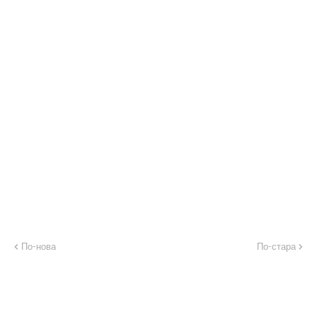
По-нова
По-стара