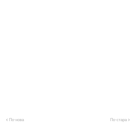
По-нова
По-стара