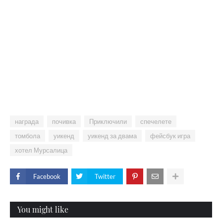
награда
почивка
Приключили
спечелете
томбола
уикенд
уикенд за двама
фейсбук игра
хотел Мурсалица
Facebook
Twitter
You might like