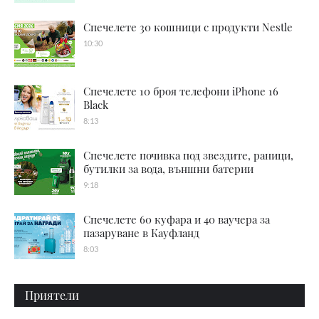
Спечелете 30 кошници с продукти Nestle
10:30
Спечелете 10 броя телефони iPhone 16
Black
8:13
Спечелете почивка под звездите, раници,
бутилки за вода, външни батерии
9:18
Спечелете 60 куфара и 40 ваучера за
пазаруване в Кауфланд
8:03
Приятели