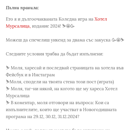
Пълни правила:
Ето я и дългоочакваната Коледна игра на
Хотел
Мурсалица,
издание 2024! ⛷🤩🥳
Можеш да спечелиш уикенд за двама със закуска 🥳🤩⛷
Следните условия трябва да бъдат изпълнени:
⛷ Моля, харесай и последвай страницата на хотела във
Фейсбук и в Инстаграм
⛷Моля, сподели на твоята стена този пост (играта)
⛷ Моля, таг-ни някой, на когото ще му хареса Хотел
Мурсалица
⛷ В коментар, моля отговори на въпроса: Кои са
изпълнителите, които ще участват в Новогодишната
програма на 29.12, 30.12, 31.12.2024?