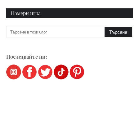
Намери игра
Последвайте ни: