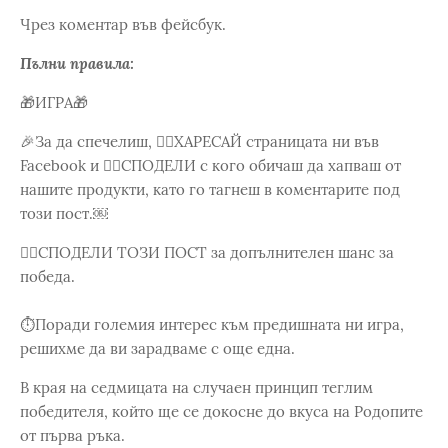
Чрез коментар във фейсбук.
Пълни правила:
🎁ИГРА🎁
🎉За да спечелиш, 👉🏼ХАРЕСАЙ страницата ни във
Facebook и 👉🏼СПОДЕЛИ с кого обичаш да хапваш от
нашите продукти, като го тагнеш в коментарите под
този пост.￼
👉🏼СПОДЕЛИ ТОЗИ ПОСТ за допълнителен шанс за
победа.
⏱Поради големия интерес към предишната ни игра,
решихме да ви зарадваме с още една.
В края на седмицата на случаен принцип теглим
победителя, който ще се докосне до вкуса на Родопите
от първа ръка.