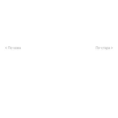
По-нова
По-стара