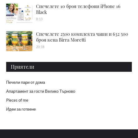
Спечелете 10 броя телефони iPhone 16
Black
8:13
Спечелете 2500 комплекта чаши и 632 500
броя кена Birra Moretti
20:18
Приятели
Печели пари от дома
Апартамент за гости Велико Търново
Pieces of me
Идеи за готвене