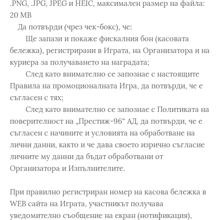
.PNG, .JPG, JPEG и HEIC, максимален размер на файла:
20 MB
Да потвърди (чрез чек-бокс), че:
Ще запази и покаже фискалния бон (касовата
бележка), регистрирани в Играта, на Организатора и на
куриера за получаването на наградата;
След като внимателно се запознае с настоящите
Правила на промоционалната Игра, да потвърди, че е
съгласен с тях;
След като внимателно се запознае с Политиката на
поверителност на „Престиж-96“ АД, да потвърди, че е
съгласен с начините и условията на обработване на
лични данни, както и че дава своето изрично съгласие
личните му данни да бъдат обработвани от
Организатора и Изпълнителите.
При правилно регистриран номер на касова бележка в
WEB сайта на Играта, участникът получава
уведомително съобщение на екран (нотификация),