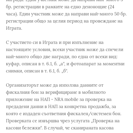
бр. регистрации в рамките на едно денонощие (24
часа). Един участник може да направи най-много 50 бр.
регистрации общо за целия период на провеждане на
Играта.
С участието си в Играта и при изпълнение на
настоящите условия, всеки участник може да спечели
най-много общо две награди, по една от всеки вид:
куфар, описан в т. 6.1, б. „а“, и фотоапарат за моментни
снимки, описан в т. 6.1, б. „б“.
Организаторът може да използва данните от
фискалния бон за верифициране в мобилното
приложение на НАП - NRA mobile за проверка на
предадени данни в НАП за конкретна продажба, за
която е издаден съответния фискален/системен бон.
Проверката се извършва чрез услугата „Проверка на
касови бележки“. В случай, че сканираната касова