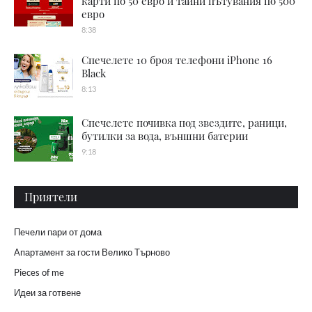
карти по 50 евро и тайни пътувания по 500
евро
8:38
Спечелете 10 броя телефони iPhone 16
Black
8:13
Спечелете почивка под звездите, раници,
бутилки за вода, външни батерии
9:18
Приятели
Печели пари от дома
Апартамент за гости Велико Търново
Pieces of me
Идеи за готвене