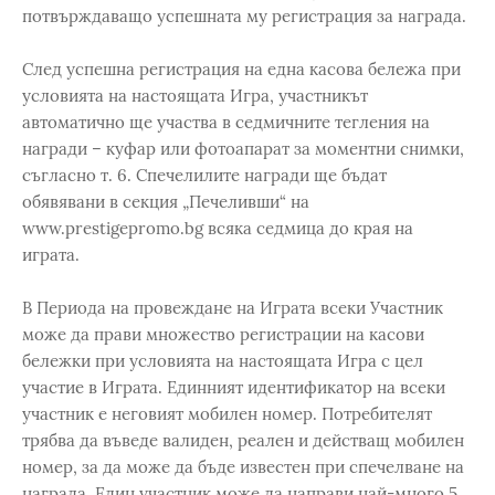
потвърждаващо успешната му регистрация за награда.
След успешна регистрация на една касова бележа при
условията на настоящата Игра, участникът
автоматично ще участва в седмичните тегления на
награди – куфар или фотоапарат за моментни снимки,
съгласно т. 6. Спечелилите награди ще бъдат
обявявани в секция „Печеливши“ на
www.prestigepromo.bg всяка седмица до края на
играта.
В Периода на провеждане на Играта всеки Участник
може да прави множество регистрации на касови
бележки при условията на настоящата Игра с цел
участие в Играта. Единният идентификатор на всеки
участник е неговият мобилен номер. Потребителят
трябва да въведе валиден, реален и действащ мобилен
номер, за да може да бъде известен при спечелване на
награда. Един участник може да направи най-много 5