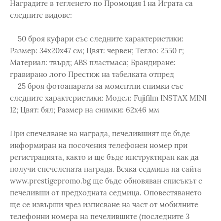
Наградите в тегленето по Промоция 1 на Играта са
следните видове:
50 броя куфари със следните характеристики:
Размер: 34х20х47 см; Цвят: червен; Тегло: 2550 г;
Материал: твърд; ABS пластмаса; Брандиране:
гравирано лого Престиж на табелката отпред
25 броя фотоапарати за моментни снимки със
следните характеристики: Модел: Fujifilm INSTAX MINI
12; Цвят: бял; Размер на снимки: 62х46 мм
При спечелване на награда, печелившият ще бъде
информиран на посочения телефонен номер при
регистрацията, както и ще бъде инструктиран как да
получи спечелената награда. Всяка седмица на сайта
www.prestigepromo.bg ще бъде обновяван списъкът с
печеливши от предходната седмица. Оповестяването
ще се извърши чрез изписване на част от мобилните
телефонни номера на печелившите (последните 3