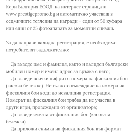
Кери България ЕООД, на интернет страницата
www.prestigepromo.bg и автоматично участваш в
седмичните тегления на награди – един от 50 куфара
или един от 25 фотоапарата за моментни снимки.
За да направи валидна регистрация, е необходимо
потребителят задължително:
Да въведе име и фамилия, както и валиден български
мобилен номер и имейл адрес за връзка с него;
Да въведе всички цифри от номера на фискалния бон
(касова бележка). Непълното въвеждане на номера на
фискалния бон води до невалидна регистрация.
Номерът на фискалния бон трябва да не участва в
други игри, провеждани от организатора;
Да въведе сумата от фискалния бон (касовата
бележка)
Да приложи снимка на фискалния бон във формат