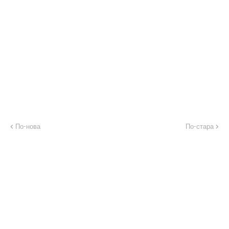
По-нова
По-стара