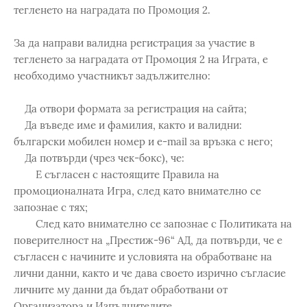
тегленето на наградата по Промоция 2.
За да направи валидна регистрация за участие в
тегленето за наградата от Промоция 2 на Играта, е
необходимо участникът задължително:
Да отвори формата за регистрация на сайта;
Да въведе име и фамилия, както и валидни:
български мобилен номер и e-mail за връзка с него;
Да потвърди (чрез чек-бокс), че:
Е съгласен с настоящите Правила на
промоционалната Игра, след като внимателно се
запознае с тях;
След като внимателно се запознае с Политиката на
поверителност на „Престиж-96“ АД, да потвърди, че е
съгласен с начините и условията на обработване на
лични данни, както и че дава своето изрично съгласие
личните му данни да бъдат обработвани от
Организатора и Изпълнителите.