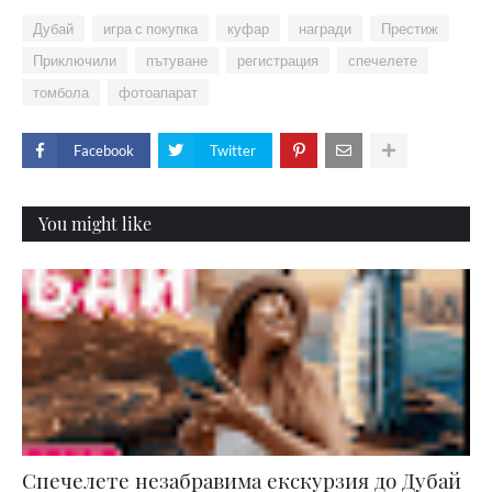
Дубай
игра с покупка
куфар
награди
Престиж
Приключили
пътуване
регистрация
спечелете
томбола
фотоапарат
Facebook
Twitter
You might like
Спечелете незабравима екскурзия до Дубай