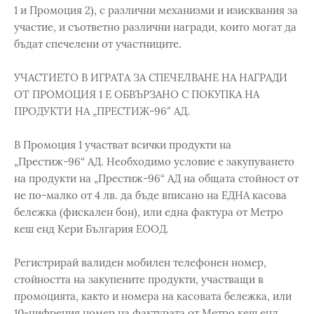
1 и Промоция 2), с различни механизми и изисквания за
участие, и съответно различни награди, които могат да
бъдат спечелени от участниците.
УЧАСТИЕТО В ИГРАТА ЗА СПЕЧЕЛВАНЕ НА НАГРАДИ
ОТ ПРОМОЦИЯ 1 Е ОБВЪРЗАНО С ПОКУПКА НА
ПРОДУКТИ НА „ПРЕСТИЖ-96″ АД.
В Промоция 1 участват всички продукти на
„Престиж-96“ АД. Необходимо условие е закупуването
на продукти на „Престиж-96“ АД на общата стойност от
не по-малко от 4 лв. да бъде вписано на ЕДНА касова
бележка (фискален бон), или една фактура от Метро
кеш енд Кери България ЕООД.
Регистрирай валиден мобилен телефонен номер,
стойността на закупените продукти, участващи в
промоцията, както и номера на касовата бележка, или
10-цифрения номер на фактурата от Метро кеш енд