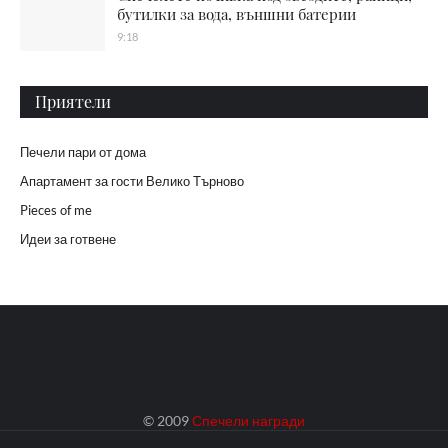
бутилки за вода, външни батерии
9:18
Приятели
Печели пари от дома
Апартамент за гости Велико Търново
Pieces of me
Идеи за готвене
© 2009
Спечели награди