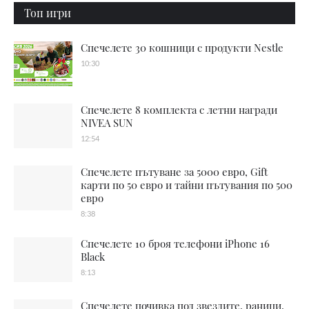
Топ игри
Спечелете 30 кошници с продукти Nestle
10:30
Спечелете 8 комплекта с летни награди
NIVEA SUN
12:54
Спечелете пътуване за 5000 евро, Gift
карти по 50 евро и тайни пътувания по 500
евро
8:38
Спечелете 10 броя телефони iPhone 16
Black
8:13
Спечелете почивка под звездите, раници,