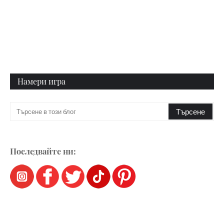
Намери игра
Последвайте ни: