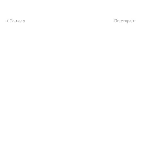
По-нова
По-стара