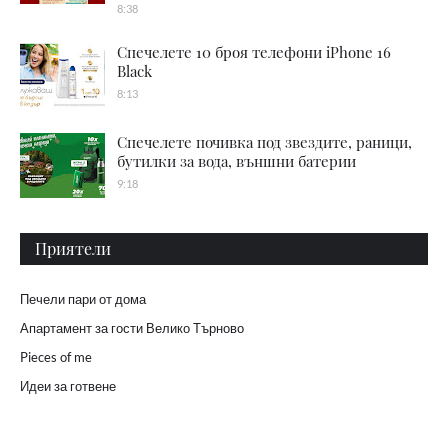
8:38
Спечелете 10 броя телефони iPhone 16
Black
8:13
Спечелете почивка под звездите, раници,
бутилки за вода, външни батерии
9:18
Приятели
Печели пари от дома
Апартамент за гости Велико Търново
Pieces of me
Идеи за готвене