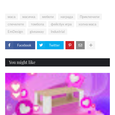
маса
масичка
мебели
награда
Приключили
спечелете
томбола
фейсбук игра
холна маса
EmDesign
giveaway
Industrial
Facebook
Twitter
You might like