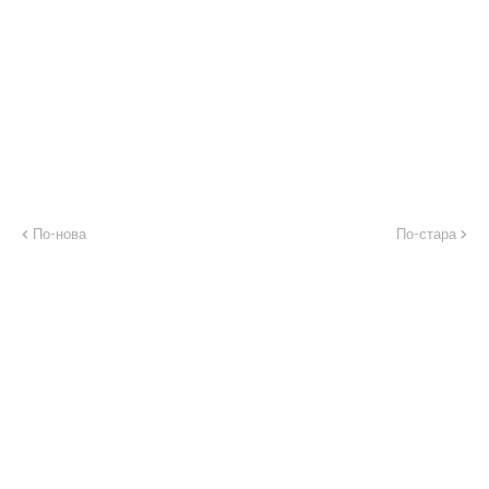
По-нова
По-стара