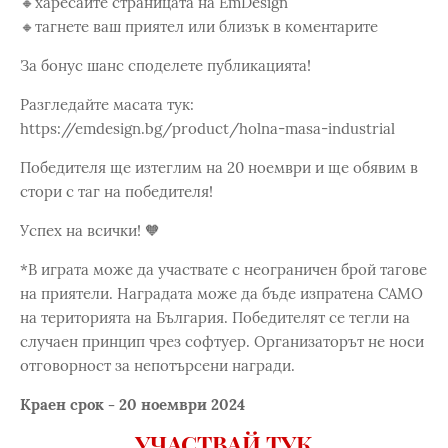
🔸харесайте страницата на EmDesign
🔸тагнете ваш приятел или близък в коментарите
За бонус шанс споделете публикацията!
Разгледайте масата тук:
https://emdesign.bg/product/holna-masa-industrial
Победителя ще изтеглим на 20 ноември и ще обявим в
стори с таг на победителя!
Успех на всички! 🧡
*В играта може да участвате с неограничен брой тагове
на приятели. Наградата може да бъде изпратена САМО
на територията на България. Победителят се тегли на
случаен принцип чрез софтуер. Организаторът не носи
отговорност за непотърсени награди.
Краен срок - 20 ноември 2024
УЧАСТВАЙ ТУК