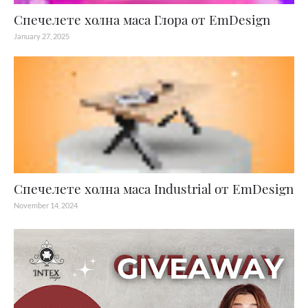
Спечелете холна маса Глора от EmDesign
January 27, 2025
Спечелете холна маса Industrial от EmDesign
November 14, 2024