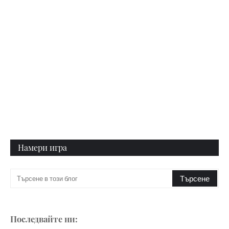
Намери игра
Последвайте ни: