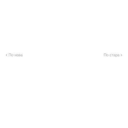
По-нова
По-стара