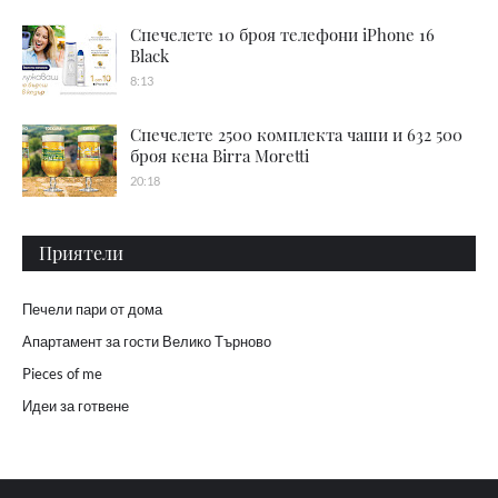
Спечелете 10 броя телефони iPhone 16
Black
8:13
Спечелете 2500 комплекта чаши и 632 500
броя кена Birra Moretti
20:18
Приятели
Печели пари от дома
Апартамент за гости Велико Търново
Pieces of me
Идеи за готвене