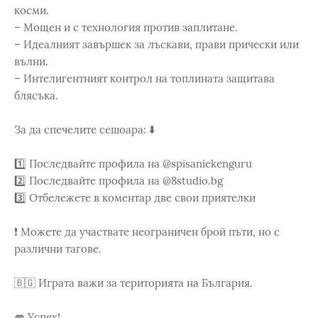
косми.
– Мощен и с технология против заплитане.
– Идеалният завършек за лъскави, прави прически или
вълни.
– Интелигентният контрол на топлината защитава
блясъка.
За да спечелите сешоара: ⬇️
1️⃣ Последвайте профила на @spisaniekenguru
2️⃣ Последвайте профила на @8studio.bg
3️⃣ Отбележете в коментар две свои приятелки
❗ Можете да участвате неограничен брой пъти, но с
различни тагове.
🇧🇬 Играта важи за територията на България.
💋 Успех!