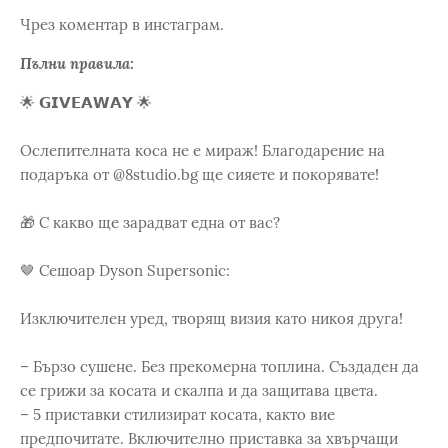
Чрез коментар в инстаграм.
Пълни правила:
🌟 𝗚𝗜𝗩𝗘𝗔𝗪𝗔𝗬 🌟
Ослепителната коса не е мираж! Благодарение на
подаръка от @8studio.bg ще сияете и покорявате!
🎁 С какво ще зарадват една от вас?
🤎 Сешоар Dyson Supersonic:
Изключителен уред, творящ визия като никоя друга!
– Бързо сушене. Без прекомерна топлина. Създаден да
се грижи за косата и скалпа и да защитава цвета.
– 5 приставки стилизират косата, както вие
предпочитате. Включително приставка за хвърчащи