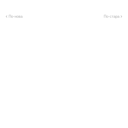
По-нова
По-стара