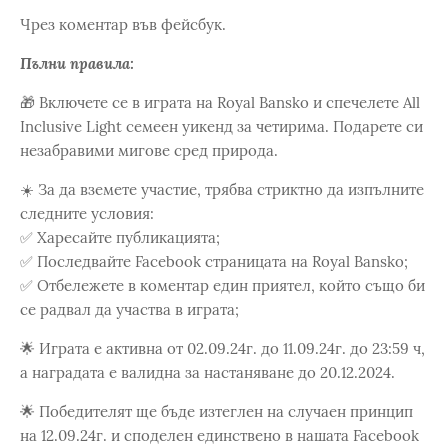
Чрез коментар във фейсбук.
Пълни правила:
🎁 Включете се в играта на Royal Bansko и спечeлете All
Inclusive Light семеен уикенд за четирима. Подарете си
незабравими мигове сред природа.
☀️ За да вземете участие, трябва стриктно да изпълните
следните условия:
✅ Харесайте публикацията;
✅ Последвайте Facebook страницата на Royal Bansko;
✅ Отбележете в коментар един приятел, който също би
се радвал да участва в играта;
🌟 Играта е активна от 02.09.24г. до 11.09.24г. до 23:59 ч,
а наградата е валидна за настаняване до 20.12.2024.
🌟 Победителят ще бъде изтеглен на случаен принцип
на 12.09.24г. и споделен единствено в нашата Facebook