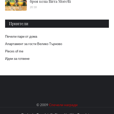
броя кена Birra Moretti
20:18
Приятели
Печели пари от дома
Апартамент за гости Велико Търново
Pieces of me
Идеи за готвене
© 2009
Спечели награди