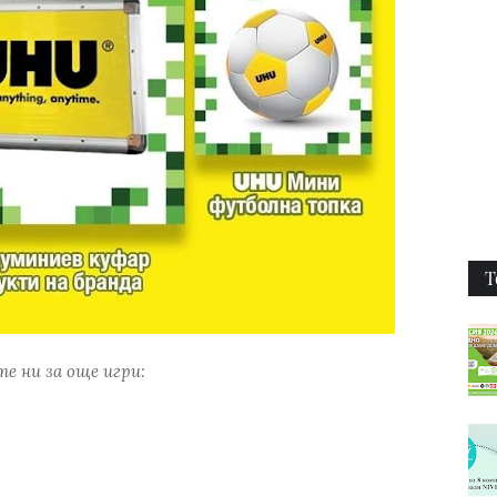
Т
е ни за още игри: