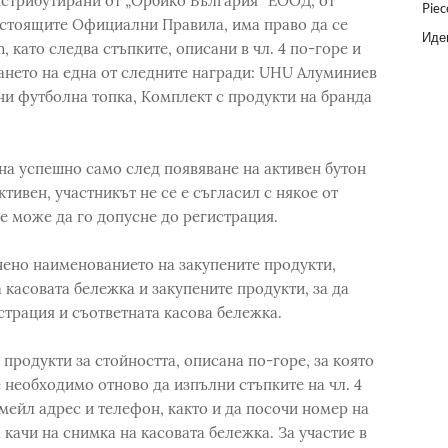
истрибутирани от „Орбико България“ ЕООД, от
Piec
настоящите Официални Правила, има право да се
Идеи
 като следва стъпките, описани в чл. 4 по-горе и
ването на една от следните награди: UHU Алуминиев
 футболна топка, Комплект с продукти на бранда
на успешно само след появяване на активен бутон
ктивен, участникът не се е съгласил с някое от
е може да го допусне до регистрация.
очено наименованието на закупените продукти,
 касовата бележка и закупените продукти, за да
страция и съответната касова бележка.
продукти за стойността, описана по-горе, за която
 необходимо отново да изпълни стъпките на чл. 4
имейл адрес и телефон, както и да посочи номер на
 качи на снимка на касовата бележка. За участие в