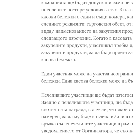
кампанията ще бъдат допускани само реги
посочените по-горе условия за тях. В пла
касови бележки с едни и същи номера, как
следните реквизити: търговския обект, от 
вида/ наименованието на закупения проду
следващото изречение. Когато в касовата
закупените продукти, участникът трябва д
закупените продукти, за да бъде приета з
касова бележка.
Един участник може да участва неогранич
бележки. Една касова бележка може да б
Печелившите участници ще бъдат изтеглени
Заедно с печелившите участници, ще бъда
съответната награда, в случай, че някой о
намерен, за да му бъде връчена и/или в с
връзка със спечелилите участници в рамки
уведомлението от Организатора, че съотв