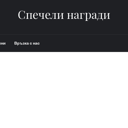
Спечели награди
ини
Връзка с нас