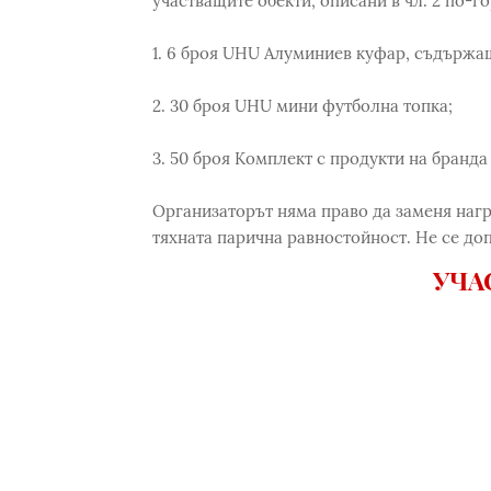
участващите обекти, описани в чл. 2 по-го
1. 6 броя UHU Алуминиев куфар, съдържа
2. 30 броя UHU мини футболна топка;
3. 50 броя Комплект с продукти на бранда
Организаторът няма право да заменя нагр
тяхната парична равностойност. Не се доп
УЧА