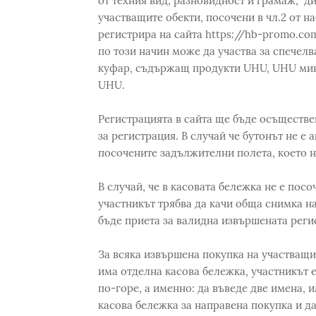
от техния вид, разновидност и грамаж, д
участващите обекти, посочени в чл.2 от 
регистрира на сайта https://hb-promo.com,
по този начин може да участва за спечел
куфар, съдържащ продукти UHU, UHU мини
UHU.
Регистрацията в сайта ще бъде осъществе
за регистрация. В случай че бутонът не е а
посочените задължителни полета, което н
В случай, че в касовата бележка не е пос
участникът трябва да качи обща снимка на
бъде приета за валидна извършената реги
За всяка извършена покупка на участващи 
има отделна касова бележка, участникът е
по-горе, а именно: да въведе две имена, 
касова бележка за направена покупка и да