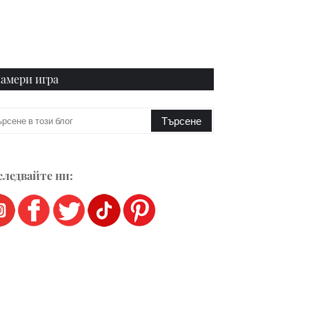
амери игра
ледвайте ни: