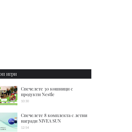
оп игри
Спечелете 30 кошници с
продукти Nestle
10:30
Спечелете 8 комплекта с летни
награди NIVEA SUN
12:54