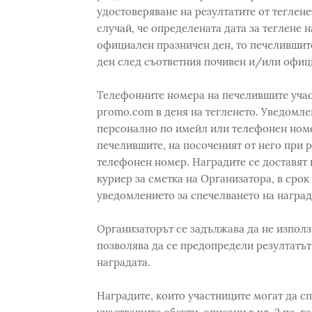
удостоверяване на резултатите от теглене
случай, че определената дата за теглене 
официален празничен ден, то печелившите
ден след съответния почивен и/или офиц
Телефонните номера на печелившите учас
promo.com в деня на тегленето. Уведомле
персонално по имейл или телефонен номе
печелившите, на посоченият от него при 
телефонен номер. Наградите се доставят 
куриер за сметка на Организатора, в срок
уведомлението за спечелването на наград
Организаторът се задължава да не използ
позволява да се предопредели резултатът
наградата.
Наградите, които участниците могат да с