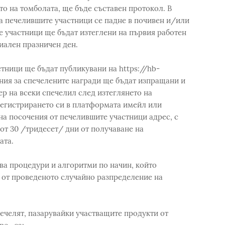
то на томболата, ще бъде съставен протокол. В
на печелившите участници се падне в почивен и/или
 участници ще бъдат изтеглени на първия работен
иален празничен ден.
тници ще бъдат публикувани на https://hb-
ния за спечелените награди ще бъдат изпращани и
р на всеки спечелил след изтеглянето на
регистрирането си в платформата имейл или
на посочения от печелившите участници адрес, с
 от 30 /тридесет/ дни от получаване на
ата.
ва процедури и алгоритми по начин, който
 от проведеното случайно разпределение на
печелят, пазарувайки участващите продукти от