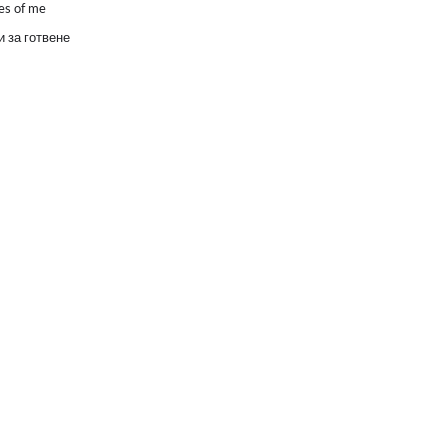
es of me
 за готвене