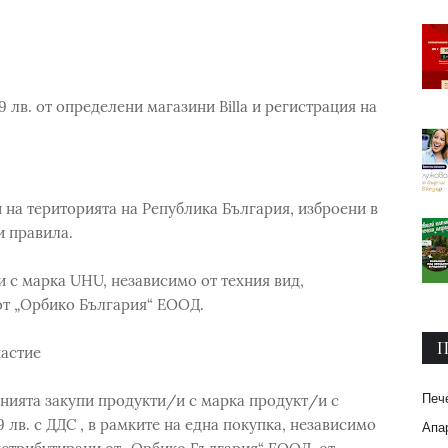
 лв. от определени магазини Billa и регистрация на
 на територията на Република България, изброени в
 правила.
и с марка UHU, независимо от техния вид,
от „Орбико България“ ЕООД.
П
частие
Печ
анията закупи продукти/и с марка продукт/и с
лв. с ДДС , в рамките на една покупка, независимо
Апар