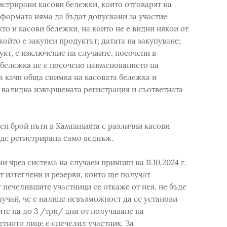
стрирани касови бележки, които отговарят на
тформата няма да бъдат допускани за участие
то и касови бележки, на които не е видни някои от
който е закупен продуктът; датата на закупуване;
кт, с изключение на случаите, посочени в
 бележка не е посочено наименованието на
а качи обща снимка на касовата бележка и
а валидна извършената регистрация и съответната
ен брой пъти в Кампанията с различни касови
ъде регистрирана само веднъж.
 чрез система на случаен принцип на 11.10.2024 г.
т изтеглени и резерви, които ще получат
т печелившите участници се откаже от нея, не бъде
лучай, че е налице невъзможност да се установи
те на до 3 /три/ дни от получаване на
етното лице е спечелил участник. За