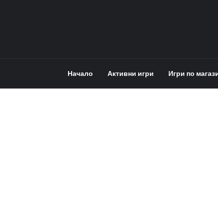
Начало
Активни игри
Игри по магаз