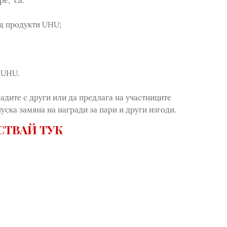
ре, са:
щ продукти UHU;
 UHU.
адите с други или да предлага на участниците
уска замяна на награди за пари и други изгоди.
СТВАЙ ТУК