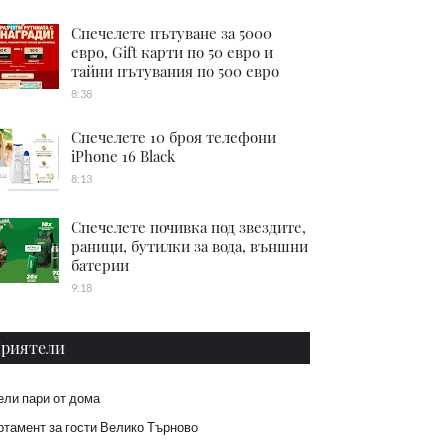
Спечелете пътуване за 5000
евро, Gift карти по 50 евро и
тайни пътувания по 500 евро
8:38
Спечелете 10 броя телефони
iPhone 16 Black
8:13
Спечелете почивка под звездите,
раници, бутилки за вода, външни
батерии
9:18
риятели
ели пари от дома
тамент за гости Велико Търново