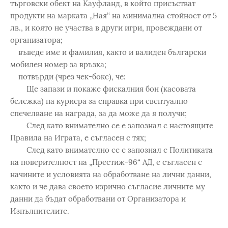
търговски обект на Кауфланд, в който присъстват
продукти на марката „Ная‘‘ на минимална стойност от 5
лв., и която не участва в други игри, провеждани от
организатора;
въведе име и фамилия, както и валиден български
мобилен номер за връзка;
потвърди (чрез чек-бокс), че:
Ще запази и покаже фискалния бон (касовата
бележка) на куриера за справка при евентуално
спечелване на награда, за да може да я получи;
След като внимателно се е запознал с настоящите
Правила на Играта, е съгласен с тях;
След като внимателно се е запознал с Политиката
на поверителност на „Престиж-96“ АД, е съгласен с
начините и условията на обработване на лични данни,
както и че дава своето изрично съгласие личните му
данни да бъдат обработвани от Организатора и
Изпълнителите.