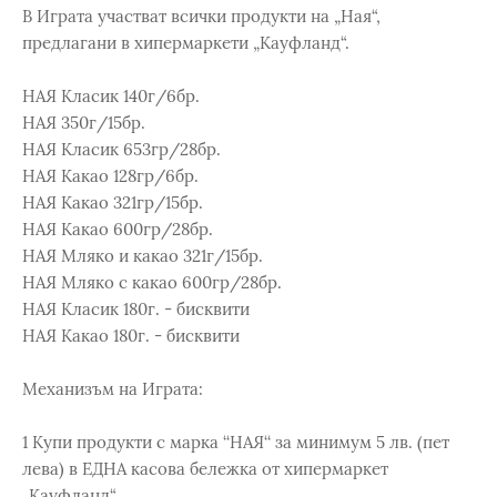
В Играта участват всички продукти на „Ная“,
предлагани в хипермаркети „Кауфланд“.
НАЯ Класик 140г/6бр.
НАЯ 350г/15бр.
НАЯ Класик 653гр/28бр.
НАЯ Какао 128гр/6бр.
НАЯ Какао 321гр/15бр.
НАЯ Какао 600гр/28бр.
НАЯ Мляко и какао 321г/15бр.
НАЯ Мляко с какао 600гр/28бр.
НАЯ Класик 180г. - бисквити
НАЯ Какао 180г. - бисквити
Механизъм на Играта:
1 Купи продукти с марка ‘‘НАЯ‘‘ за минимум 5 лв. (пет
лева) в ЕДНА касова бележка от хипермаркет
„Кауфланд“.