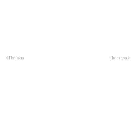
По-нова
По-стара