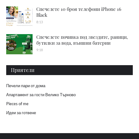
Спечелете 10 броя телефони iPhone 16
Black
8:13
Спечелете почивка под звездите, раници,
бутилки за вода, външни батерии
9:18
Приятели
Печели пари от дома
Апартамент за гости Велико Търново
Pieces of me
Идеи за готвене