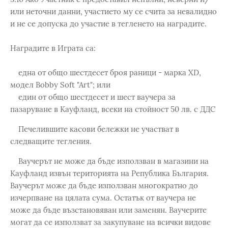
или неточни данни, участието му се счита за невалидно
и не се допуска до участие в тегленето на наградите.
Наградите в Играта са:
една от общо шестдесет броя раници - марка XD,
модел Bobby Soft "Art"; или
един от общо шестдесет и шест ваучера за
пазаруване в Кауфланд, всеки на стойност 50 лв. с ДДС
Печелившите касови бележки не участват в
следващите тегления.
Ваучерът не може да бъде използван в магазини на
Кауфланд извън територията на Република България.
Ваучерът може да бъде използван многократно до
изчерпване на цялата сума. Остатък от ваучера не
може да бъде възстановяван или заменян. Ваучерите
могат да се използват за закупуване на всички видове