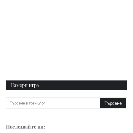
Намери игра
Последвайте ни: