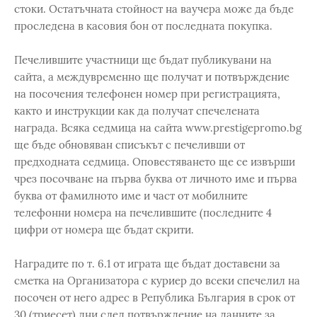
стоки. Остатъчната стойност на ваучера може да бъде
проследена в касовия бон от последната покупка.
Печелившите участници ще бъдат публикувани на
сайта, а междувременно ще получат и потвърждение
на посочения телефонен номер при регистрацията,
както и инструкции как да получат спечелената
награда. Всяка седмица на сайта www.prestigepromo.bg
ще бъде обновяван списъкът с печеливши от
предходната седмица. Оповестяването ще се извърши
чрез посочване на първа буква от личното име и първа
буква от фамилното име и част от мобилните
телефонни номера на печелившите (последните 4
цифри от номера ще бъдат скрити.
Наградите по т. 6.1 от играта ще бъдат доставени за
сметка на Организатора с куриер до всеки спечелил на
посочен от него адрес в Република България в срок от
30 (триесет) дни след потвърждение на данните за