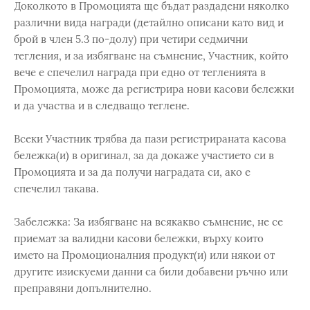
Доколкото в Промоцията ще бъдат раздадени няколко
различни вида награди (детайлно описани като вид и
брой в член 5.3 по-долу) при четири седмични
тегления, и за избягване на съмнение, Участник, който
вече е спечелил награда при едно от тегленията в
Промоцията, може да регистрира нови касови бележки
и да участва и в следващо теглене.
Всеки Участник трябва да пази регистрираната касова
бележка(и) в оригинал, за да докаже участието си в
Промоцията и за да получи наградата си, ако е
спечелил такава.
Забележка: За избягване на всякакво съмнение, не се
приемат за валидни касови бележки, върху които
името на Промоционалния продукт(и) или някои от
другите изискуеми данни са били добавени ръчно или
преправяни допълнително.