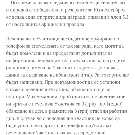
По време на всяко седмично теглене ще се изтеглят
и определят победители и резервите за 10 (десет) броя
от всяка една от трите вида награди, описани в член 5.3
от настоящите Официални правила.
Печелившите Участници ще бъдат информирани по
телефон за спечелената от тях награда, като могат да
бъдат помолени и да предоставят допълнителна
информация, необходима за получаване на наградите
(например, имена на Участника, адрес за доставка,
данни за създаване на абонамент и тн.). Разговорите ще
бъдат записвани. При невъзможност да се установи
връзка с печеливш Участник, обаждането ще се
повтори. Максималният брой опити за осъществяване
на връзка с печеливш Участник са 3 (три)– по 1 (едно)
обаждане на ден, в рамките на 3 (три) отделни работни
дни. В случай че с печелившия Участник не може да
бъде установена връзка по телефона и/или ако
печелившият Участник откаже да предостави