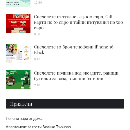
12:54
Спечелете пътуване за 5000 евро, Gift
карти по 50 евро и тайни пътувания по 500
евро
8:38
Спечелете 10 броя телефони iPhone 16
Black
8:13
Спечелете почивка под звездите, раници,
бутилки за вода, външни батерии
9:18
Приятели
Печели пари от дома
Апартамент за гости Велико Търново