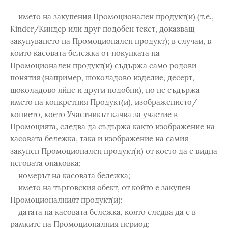
името на закупения Промоционален продукт(и) (т.е.,
Kinder/Киндер или друг подобен текст, доказващ
закупуването на Промоционален продукт); в случаи, в
които касовата бележка от покупката на
Промоционален продукт(и) съдържа само родови
понятия (например, шоколадово изделие, десерт,
шоколадово яйце и други подобни), но не съдържа
името на конкретния Продукт(и), изображението/
копието, което Участникът качва за участие в
Промоцията, следва да съдържа както изображение на
касовата бележка, така и изображение на самия
закупен Промоционален продукт(и) от което да е видна
неговата опаковка;
номерът на касовата бележка;
името на търговския обект, от който е закупен
Промоционалният продукт(и);
датата на касовата бележка, която следва да е в
рамките на Промоционалния период;