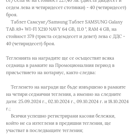
се/Ucha se на стойност 227,40 лв. (двеста двадесет и
седем лева и четиридесет стотинки) - 40 (четиридесет)
броя.
Таблет Самсунг/Samsung Таблет SAMSUNG Galaxy
TAB A9+ WI-FI X210 NAVY 64 GB, 11.0 ", RAM 4 GB, на
стойност 379 (триста седемдесет и девет) лева с ДДС -
40 (четиридесет) броя.
Тегленията на наградите ще се осъществят всяка
седмица в рамките на Промоционалния период в
присъствието на нотариус, както следва:
Тегленето на награди ще бъде извършено в рамките
на четири седмични тегления, а именно на следните
дати: 25.09.2024 г., 02.10.2024 г., 09.10.2024 г. и 18.10.2024
г.;
Всички успешно регистрирани касови бележки,
който не са изтеглени в предишни тегления, ще
участват в последващите тегления;