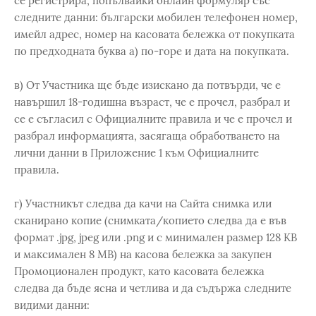
се регистрира, попълвайки онлайн формуляр със
следните данни: български мобилен телефонен номер,
имейл адрес, номер на касовата бележка от покупката
по предходната буква а) по-горе и дата на покупката.
в) От Участника ще бъде изискано да потвърди, че е
навършил 18-годишна възраст, че е прочел, разбрал и
се е съгласил с Официалните правила и че е прочел и
разбрал информацията, засягаща обработването на
лични данни в Приложение 1 към Официалните
правила.
г) Участникът следва да качи на Сайта снимка или
сканирано копие (снимката/копието следва да е във
формат .jpg, jpeg или .png и с минимален размер 128 KB
и максимален 8 MB) на касова бележка за закупен
Промоционален продукт, като касовата бележка
следва да бъде ясна и четлива и да съдържа следните
видими данни: