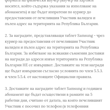
формата на физически ваучер (ваучер на хартиен
носител, който съдържа указания за използване на
абонамента) и ще бъдат изпратени по куриер до
предоставения от печелившия Участник валиден и
пълен адрес на територията на Република България.
2. За наградите, представляващи таблет Samsung - чрез
куриер на предоставения от печелившия Участник
валиден и пълен адрес на територията на Република
България. За избягване на всякакви съмнения доставки
на награди до адреси извън територията на Република
България НЕ се извършват. Доставките на тези награди
ще бъдат извършени съгласно условията по член 5.5.3.
и член 5.5.4. от настоящите Официални правила.
3. Доставките на наградите таблет Samsung и годишен
абонамент ще бъдат осъществени в рамките на 5
работни дни, считано от датата, на която печелившият
Участник е посочил по телефон (в телефонния