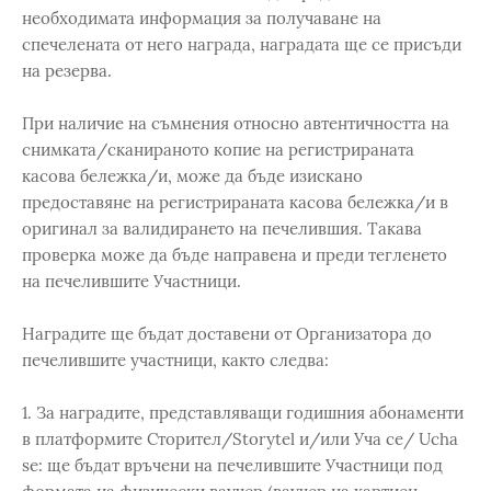
необходимата информация за получаване на
спечелената от него награда, наградата ще се присъди
на резерва.
При наличие на съмнения относно автентичността на
снимката/сканираното копие на регистрираната
касова бележка/и, може да бъде изискано
предоставяне на регистрираната касова бележка/и в
оригинал за валидирането на печелившия. Такава
проверка може да бъде направена и преди тегленето
на печелившите Участници.
Наградите ще бъдат доставени от Организатора до
печелившите участници, както следва:
1. За наградите, представляващи годишния абонаменти
в платформите Сторител/Storytel и/или Уча се/ Ucha
se: ще бъдат връчени на печелившите Участници под