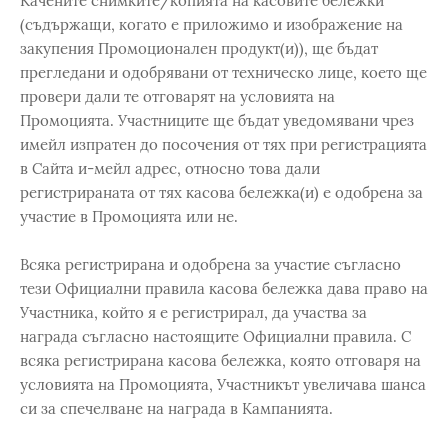
Качените снимките/копията на касовите бележки
(съдържащи, когато е приложимо и изображение на
закупения Промоционален продукт(и)), ще бъдат
прегледани и одобрявани от техническо лице, което ще
провери дали те отговарят на условията на
Промоцията. Участниците ще бъдат уведомявани чрез
имейл изпратен до посочения от тях при регистрацията
в Сайта и-мейл адрес, относно това дали
регистрираната от тях касова бележка(и) е одобрена за
участие в Промоцията или не.
Всяка регистрирана и одобрена за участие съгласно
тези Официални правила касова бележка дава право на
Участника, който я е регистрирал, да участва за
награда съгласно настоящите Официални правила. С
всяка регистрирана касова бележка, която отговаря на
условията на Промоцията, Участникът увеличава шанса
си за спечелване на награда в Кампанията.