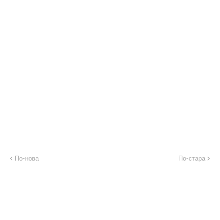
По-нова
По-стара