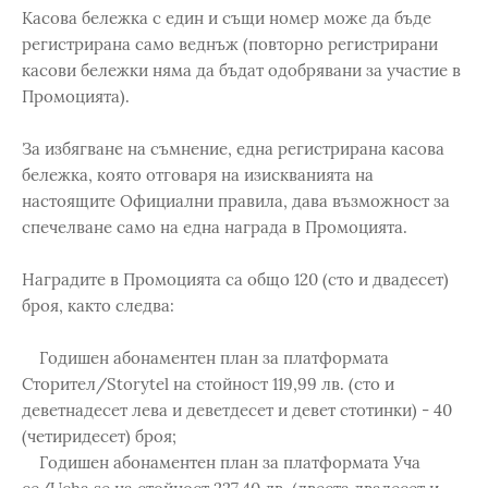
Касова бележка с един и същи номер може да бъде
регистрирана само веднъж (повторно регистрирани
касови бележки няма да бъдат одобрявани за участие в
Промоцията).
За избягване на съмнение, една регистрирана касова
бележка, която отговаря на изискванията на
настоящите Официални правила, дава възможност за
спечелване само на една награда в Промоцията.
Наградите в Промоцията са общо 120 (сто и двадесет)
броя, както следва:
Годишен абонаментен план за платформата
Сторител/Storytel на стойност 119,99 лв. (сто и
деветнадесет лева и деветдесет и девет стотинки) - 40
(четиридесет) броя;
Годишен абонаментен план за платформата Уча