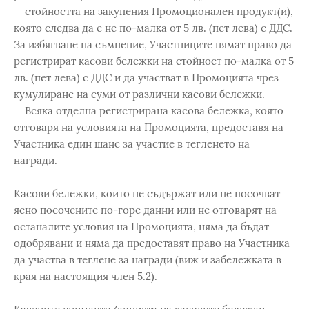
стойността на закупения Промоционален продукт(и),
която следва да е не по-малка от 5 лв. (пет лева) с ДДС.
За избягване на съмнение, Участниците нямат право да
регистрират касови бележки на стойност по-малка от 5
лв. (пет лева) с ДДС и да участват в Промоцията чрез
кумулиране на суми от различни касови бележки.
Всяка отделна регистрирана касова бележка, която
отговаря на условията на Промоцията, предоставя на
Участника един шанс за участие в тегленето на
награди.
Касови бележки, които не съдържат или не посочват
ясно посочените по-горе данни или не отговарят на
останалите условия на Промоцията, няма да бъдат
одобрявани и няма да предоставят право на Участника
да участва в теглене за награди (виж и забележката в
края на настоящия член 5.2).