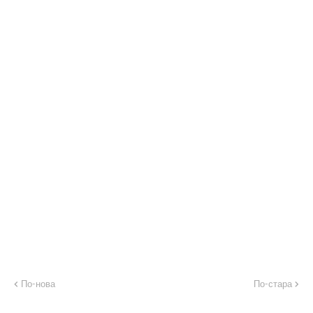
По-нова
По-стара