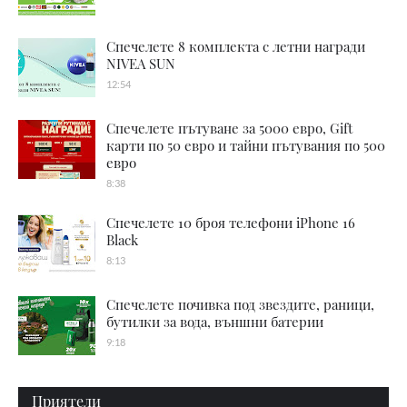
Спечелете 8 комплекта с летни награди
NIVEA SUN
12:54
Спечелете пътуване за 5000 евро, Gift
карти по 50 евро и тайни пътувания по 500
евро
8:38
Спечелете 10 броя телефони iPhone 16
Black
8:13
Спечелете почивка под звездите, раници,
бутилки за вода, външни батерии
9:18
Приятели