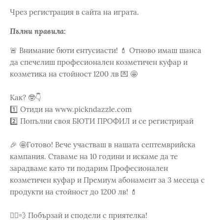
Чрез регистрация в сайта на играта.
Пълни правила:
🚨 Внимание бюти ентусиасти! 💄 Отново имаш шанса
да спечелиш професионален козметичен куфар и
козметика на стойност 1200 лв 💌 🤩
Как? 🤓👇
1️⃣ Отиди на www.pickndazzle.com
2️⃣ Попълни своя БЮТИ ПРОФИЛ и се регистрирай
🎉 🤩Готово! Вече участваш в нашата септемврийска
кампания. Ставаме на 10 години и искаме да те
зарадваме като ти подарим Професионален
козметичен куфар и Премиум абонамент за 3 месеца с
продукти на стойност до 1200 лв! 💄
🏃‍♀️💨 Побързай и сподели с приятелка!