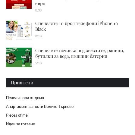
евро
8:38
Спечелете 10 броя телефони iPhone 16
Black
8:13
Спечелете почивка под звездите, раници,
бутилки за вода, външни батерии
9:18
Приятели
Печели пари от дома
Апартамент за гости Велико Търново
Pieces of me
Идеи за готвене