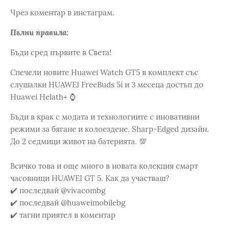
Чрез коментар в инстаграм.
Пълни правила:
Бъди сред първите в Света!
Спечели новите Huawei Watch GT5 в комплект със
слушалки HUAWEI FreeBuds 5i и 3 месеца достъп до
Huawei Helath+ ⌚
Бъди в крак с модата и технологиите с иновативни
режими за бягане и колоездене. Sharp-Edged дизайн.
До 2 седмици живот на батерията. 💯
Всичко това и още много в новата колекция смарт
часовници HUAWEI GT 5. Как да участваш?
✔️ последвай @vivacombg
✔️ последвай @huaweimobilebg
✔️ тагни приятел в коментар