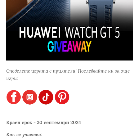
Споделете играта с приятели! Последвайте ни за още
игри:
Краен срок - 30 септември 2024
Как се участва: