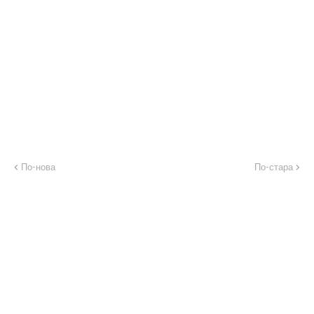
По-нова
По-стара