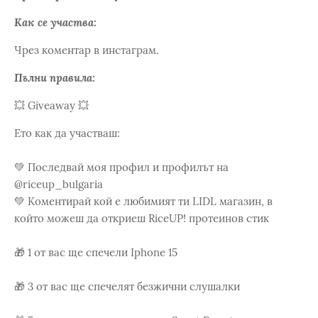
Как се участва:
Чрез коментар в инстаграм.
Пълни правила:
💥 Giveaway 💥
Ето как да участваш:
💚 Последвай моя профил и профилът на
@riceup_bulgaria
💚 Коментирай кой е любимият ти LIDL магазин, в
който можеш да откриеш RiceUP! протеинов стик
🎁 1 от вас ще спечели Iphone 15
🎁 3 от вас ще спечелят безжични слушалки