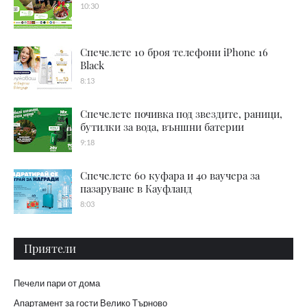
10:30
Спечелете 10 броя телефони iPhone 16
Black
8:13
Спечелете почивка под звездите, раници,
бутилки за вода, външни батерии
9:18
Спечелете 60 куфара и 40 ваучера за
пазаруване в Кауфланд
8:03
Приятели
Печели пари от дома
Апартамент за гости Велико Търново