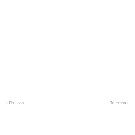
По-нова
По-стара