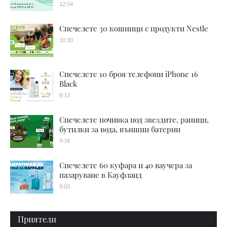
12:54
Спечелете 30 кошници с продукти Nestle
10:30
Спечелете 10 броя телефони iPhone 16
Black
8:13
Спечелете почивка под звездите, раници,
бутилки за вода, външни батерии
9:18
Спечелете 60 куфара и 40 ваучера за
пазаруване в Кауфланд
8:03
Приятели