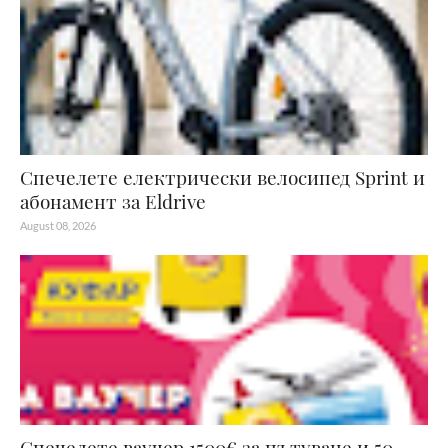
Спечелете електрически велосипед Sprint и
абонамент за Eldrive
August 08, 2026
Спечелете ваучер 1500€ за пътуване и 50