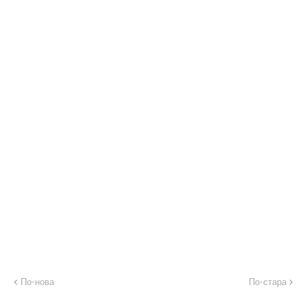
По-нова
По-стара