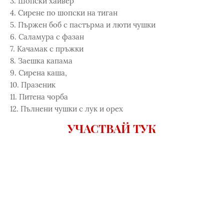
3. Шопски хайвер
4. Сирене по шопски на тиган
5. Пържен боб с пастърма и люти чушки
6. Саламура с фазан
7. Качамак с пръжки
8. Заешка капама
9. Сирена каша,
10. Празеник
11. Питена чорба
12. Пълнени чушки с лук и орех
УЧАСТВАЙ ТУК