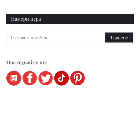
Намери игра
Последвайте ни: