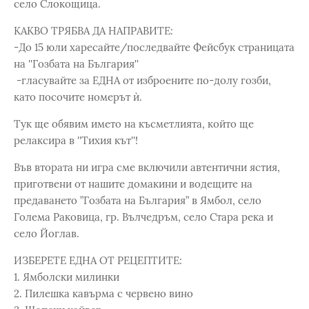
село Слокощица.
КАКВО ТРЯБВА ДА НАПРАВИТЕ:
-До 15 юли харесайте/последвайте Фейсбук страницата
на ''Гозбата на България''
-гласувайте за ЕДНА от изброените по-долу гозби,
като посочите номерът ѝ.
Тук ще обявим името на късметлията, който ще
релаксира в ''Тихия кът''!
Във втората ни игра сме включили автентични ястия,
приготвени от нашите домакини и водещите на
предаването ”Гозбата на България” в Ямбол, село
Голема Раковица, гр. Вълчедръм, село Стара река и
село Йоглав.
ИЗБЕРЕТЕ ЕДНА ОТ РЕЦЕПТИТЕ:
1. Ямболски милинки
2. Пилешка кавърма с червено вино