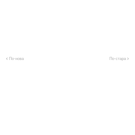
По-нова
По-стара