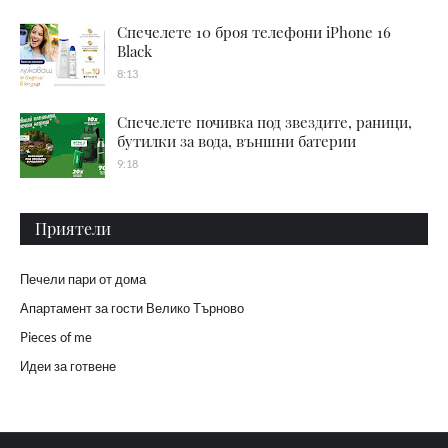
Спечелете 10 броя телефони iPhone 16
Black
8:13
Спечелете почивка под звездите, раници,
бутилки за вода, външни батерии
9:18
Приятели
Печели пари от дома
Апартамент за гости Велико Търново
Pieces of me
Идеи за готвене