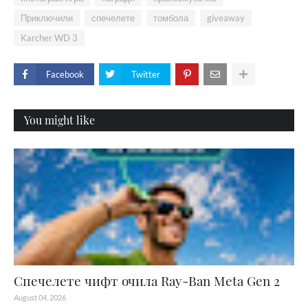
Приключили
спечелете
томбола
giveaway
Karcher WD 3
Facebook
Twitter
You might like
Спечелете чифт очила Ray-Ban Meta Gen 2
August 04, 2026