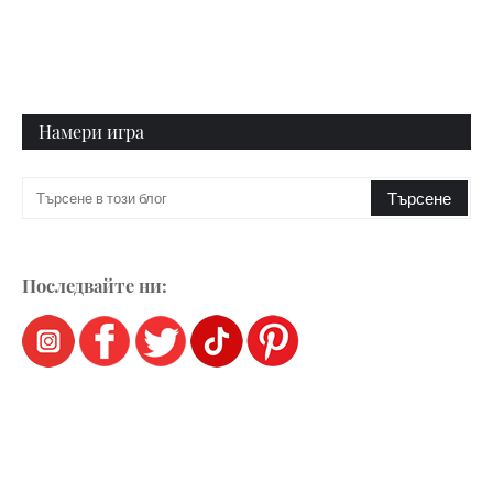
Намери игра
Последвайте ни: