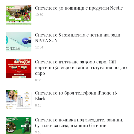
Спечелете 30 кошници с продукти Nestle
10:30
Спечелете 8 комплекта с летни награди
NIVEA SUN
12:54
Спечелете пътуване за 5000 евро, Gift
карти по 50 евро и тайни пътувания по 500
евро
8:38
Спечелете 10 броя телефони iPhone 16
Black
8:13
Спечелете почивка под звездите, раници,
бутилки за вода, външни батерии
9:18