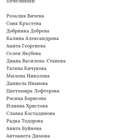
Печеливши:
Розалия Вичева
Соня Кръстева
Добринка Добрева
Калина Александрова
Анита Георгиева
Селен Якубова
Диана Василева-Станева
Татяна Кичукова
Милена Николова
Даниела Иванова
Цветомира Лефтерова
Росица Борисова
Илияна Христова
Славка Костадинова
Радка Тодорова
Анита Буйнова
Антоанета Димова