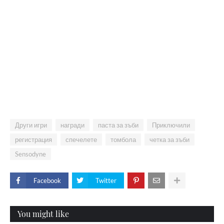
Други игри
награди
паста за зъби
Приключили
регистрация
спечелете
томбола
четка за зъби
Sensodyne
Facebook
Twitter
You might like