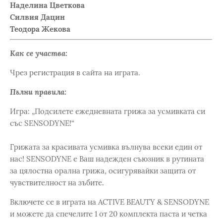
Наделина Цветкова
Силвия Дацин
Теодора Жекова
Как се участва:
Чрез регистрация в сайта на играта.
Пълни правила:
Игра: „Подсилете ежедневната грижа за усмивката си
със SENSODYNE!“
Грижата за красивата усмивка вълнува всеки един от
нас! SENSODYNE е Ваш надежден съюзник в рутината
за цялостна орална грижа, осигурявайки защита от
чувствителност на зъбите.
Включете се в играта на ACTIVE BEAUTY & SENSODYNE
и можете да спечелите 1 от 20 комплекта паста и четка