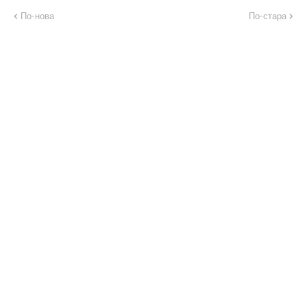
По-нова
По-стара