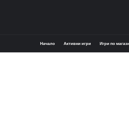
Начало
Активни игри
Игри по магаз