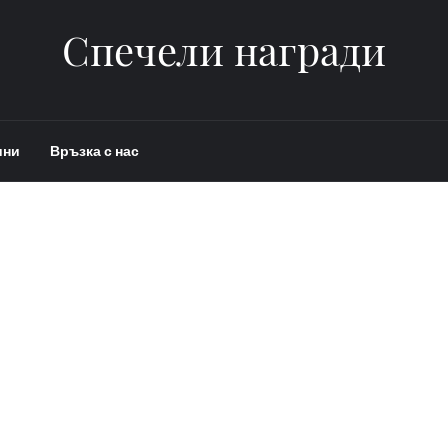
Спечели награди
ини
Връзка с нас