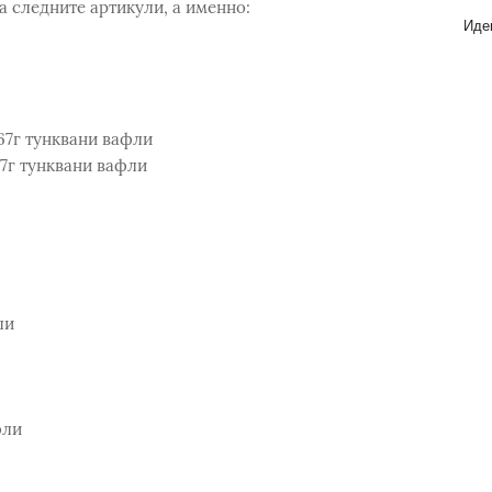
а следните артикули, а именно:
Идеи
67г тунквани вафли
7г тунквани вафли
ли
фли