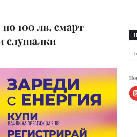
по 100 лв, смарт
Н
и слушалки
Пос