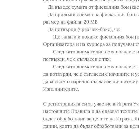
Да въведе сумата от фискалния бон (кас
Да приложи снимка на фискалния бон във
размер на файла: 20 MB
Да потвърди (чрез чек-бокс), че:
Ще запази и покаже фискалния бон (кас
Организатора и на куриера за получаванет
След като внимателно се запознае с на
потвърди, че е съгласен с тях;
След като внимателно се запознае с По
да потвърди, че е съгласен с начините и у
дава своето изрично съгласие личните му
Изпълнителите.
С регистрацията си за участие в Играта У
настоящите Правила и да спазват техните 
бъдат обработвани за целите на Играта. Л
данни, които да бъдат обработвани за цели