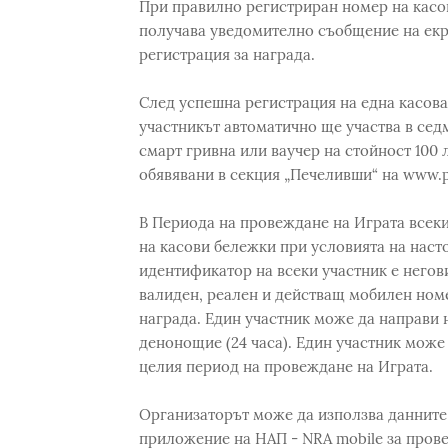
При правилно регистриран номер на касов
получава уведомително съобщение на ек
регистрация за награда.
След успешна регистрация на една касова
участникът автоматично ще участва в сед
смарт гривна или ваучер на стойност 100 л
обявявани в секция „Печеливши“ на www.p
В Периода на провеждане на Играта всек
на касови бележки при условията на насто
идентификатор на всеки участник е негов
валиден, реален и действащ мобилен номе
награда. Един участник може да направи 
денонощие (24 часа). Един участник може
целия период на провеждане на Играта.
Организаторът може да използва данните
приложение на НАП - NRA mobile за прове