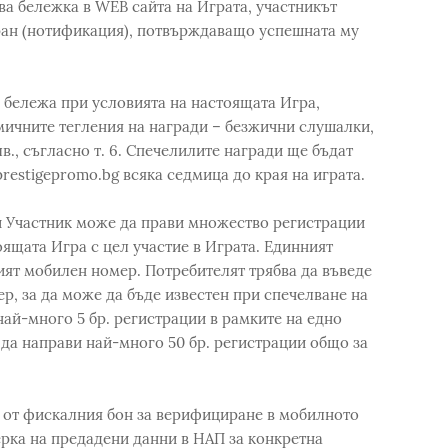
а бележка в WEB сайта на Играта, участникът
ран (нотификация), потвърждаващо успешната му
 бележа при условията на настоящата Игра,
мичните тегления на награди – безжични слушалки,
в., съгласно т. 6. Спечелилите награди ще бъдат
restigepromo.bg всяка седмица до края на играта.
и Участник може да прави множество регистрации
ящата Игра с цел участие в Играта. Единният
ият мобилен номер. Потребителят трябва да въведе
р, за да може да бъде известен при спечелване на
най-много 5 бр. регистрации в рамките на едно
 да направи най-много 50 бр. регистрации общо за
 от фискалния бон за верифициране в мобилното
рка на предадени данни в НАП за конкретна