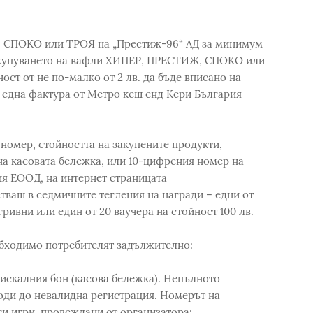
 СПОКО или ТРОЯ на „Престиж-96“ АД за минимум
 закупуването на вафли ХИПЕР, ПРЕСТИЖ, СПОКО или
ст от не по-малко от 2 лв. да бъде вписано на
 една фактура от Метро кеш енд Кери България
номер, стойността на закупените продукти,
на касовата бележка, или 10-цифрения номер на
ия ЕООД, на интернет страницата
тваш в седмичните тегления на награди – едни от
гривни или един от 20 ваучера на стойност 100 лв.
обходимо потребителят задължително:
скалния бон (касова бележка). Непълното
оди до невалидна регистрация. Номерът на
ги игри, провеждани от организатора;