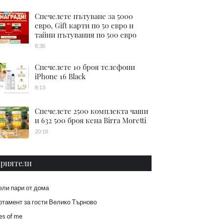
Спечелете пътуване за 5000
евро, Gift карти по 50 евро и
тайни пътувания по 500 евро
8:38
Спечелете 10 броя телефони
iPhone 16 Black
8:13
Спечелете 2500 комплекта чаши
и 632 500 броя кена Birra Moretti
20:18
риятели
ели пари от дома
тамент за гости Велико Търново
es of me