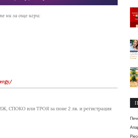
е ни за още игри:
ergy/
П
Ж, СПОКО или ТРОЯ за поне 2 лв. и регистрация
Печ
Апар
Piec