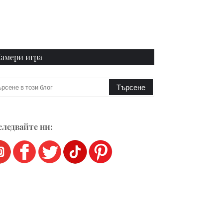
амери игра
ледвайте ни: