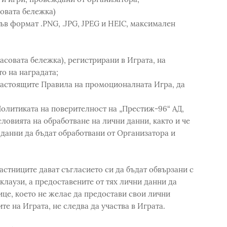
овата бележка)
 формат .PNG, .JPG, JPEG и HEIC, максимален
овата бележка), регистрирани в Играта, на
о на наградата;
стоящите Правила на промоционалната Игра, да
литиката на поверителност на „Престиж-96“ АД,
словията на обработване на лични данни, както и че
 данни да бъдат обработвани от Организатора и
частниците дават съгласието си да бъдат обвързани с
клаузи, а предоставените от тях лични данни да
ице, което не желае да предостави свои лични
те на Играта, не следва да участва в Играта.