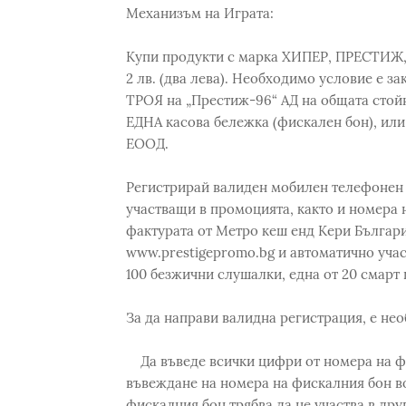
Механизъм на Играта:
Купи продукти с марка ХИПЕР, ПРЕСТИЖ,
2 лв. (два лева). Необходимо условие е
ТРОЯ на „Престиж-96“ АД на общата стойно
ЕДНА касова бележка (фискален бон), или
ЕООД.
Регистрирай валиден мобилен телефонен 
участващи в промоцията, както и номера 
фактурата от Метро кеш енд Кери Българ
www.prestigepromo.bg и автоматично учас
100 безжични слушалки, една от 20 смарт 
За да направи валидна регистрация, е не
Да въведе всички цифри от номера на фи
въвеждане на номера на фискалния бон в
фискалния бон трябва да не участва в дру