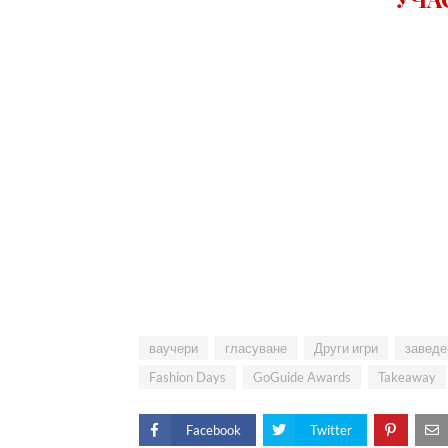
ваучери
гласуване
Други игри
заведе
Fashion Days
GoGuide Awards
Takeaway
Facebook
Twitter