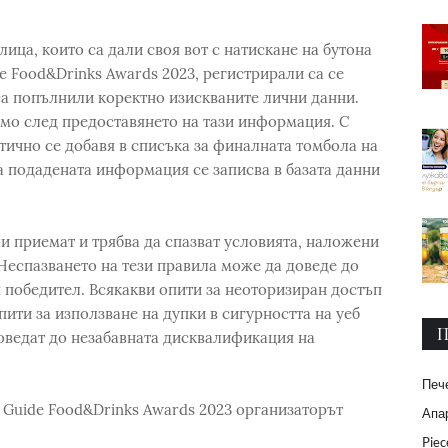
лица, които са дали своя вот с натискане на бутона
e Food&Drinks Awards 2023, регистрирали са се
а попълнили коректно изискваните лични данни.
мо след предоставянето на тази информация. С
тично се добавя в списъка за финалната томбола на
 а подадената информация се записва в базата данни
и приемат и трябва да спазват условията, наложени
Неспазването на тези правила може да доведе до
 победител. Всякакви опити за неоторизиран достъп
пити за използване на дупки в сигурността на уеб
П
оведат до незабавната дисквалификация на
Печ
o Guide Food&Drinks Awards 2023 организаторът
Апар
Piec