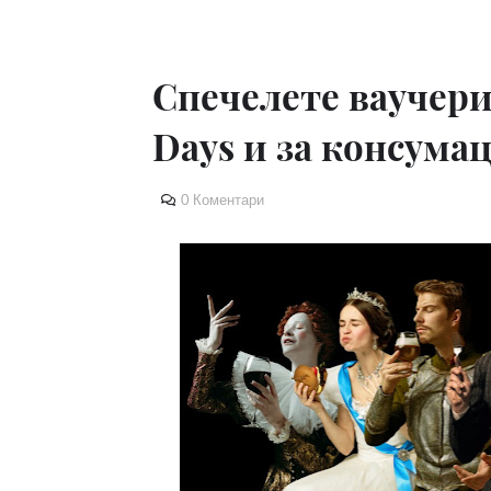
Спечелете ваучери 
Days и за консумац
0 Коментари