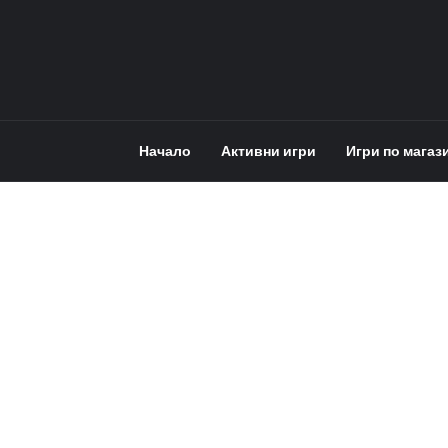
Начало
Активни игри
Игри по магаз