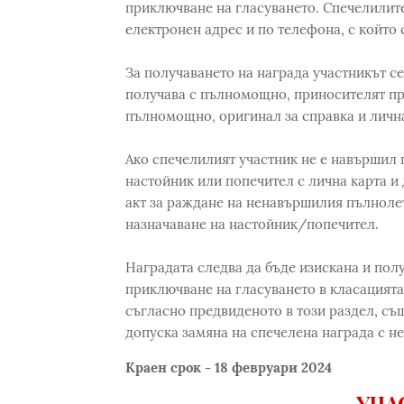
приключване на гласуването. Спечелилите
електронен адрес и по телефона, с който 
За получаването на награда участникът се
получава с пълномощно, приносителят пр
пълномощно, оригинал за справка и лична
Ако спечелилият участник не е навършил 
настойник или попечител с лична карта и
акт за раждане на ненавършилия пълнолет
назначаване на настойник/попечител.
Наградата следва да бъде изискана и полу
приключване на гласуването в класацията
съгласно предвиденото в този раздел, същ
допуска замяна на спечелена награда с н
Краен срок - 18 февруари 2024
УЧА