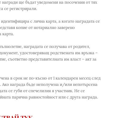
 награди ще бъдат уведомени на посочения от тях
са се регистрирали.
 идентифицира с лична карта, а когато наградата се
едставя копие от нотариално заверено
 карта.
пълнолетие, наградата се получава от родител,
 документ, удостоверяващ родствената им връзка –
ие, съответно представителната им власт – акт за
чена в срок не по-късно от 1 календарен месец след
. Ако награда бъде неполучена и/или непотърсена
ата се губи от спечелилия я участник. Не се
ейната парична равностойност или с друга награда.
СТВАЙ ТУК