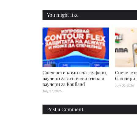
You might like
Спечелете комплект куфари,
Спечелет
ваучери за слънчеви очила и
блендери 
ваучери за Kaufland
July 06, 2026
July 27, 2026
Post a Comment