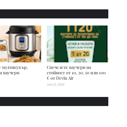
е мултикукър,
Спечелете ваучери на
и ваучери
стойност от 10, 20, 50 или 100
€ от Devin Air
July 01, 2026