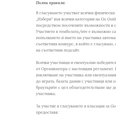
Пълни правила:
В гласуването участват всички физически 
„Избери“ във всички категории на Go Guid
посредством посочените възможности и с
Участието в томболата/ите е възможно са
попълването ѝ името на участника автома
съответния конкурс, в който е гласувано,
на съответния подсайт.
Всички участници и евентуални победител
от Организатора с настоящия регламент. 
изключване на участника или евентуалния
до играта, базата данни с участници или о
браузърите с цел облагодетелстване ще д
участника.
За участие в гласуването в класация за G
предоставя: