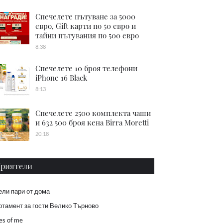
Спечелете пътуване за 5000
евро, Gift карти по 50 евро и
тайни пътувания по 500 евро
8:38
Спечелете 10 броя телефони
iPhone 16 Black
8:13
Спечелете 2500 комплекта чаши
и 632 500 броя кена Birra Moretti
20:18
риятели
ели пари от дома
тамент за гости Велико Търново
es of me