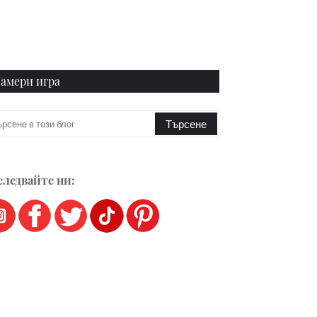
амери игра
ледвайте ни: