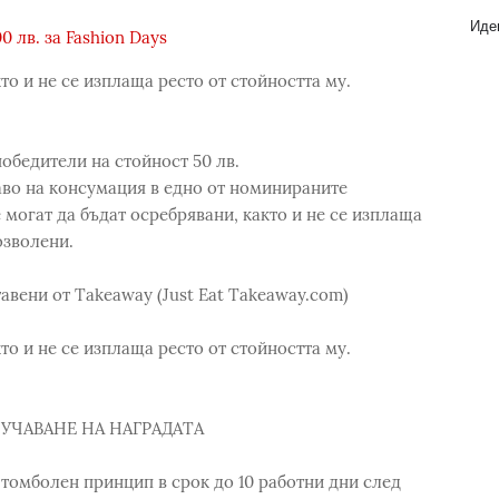
Идеи
0 лв. за Fashion Days
то и не се изплаща ресто от стойността му.
победители на стойност 50 лв.
аво на консумация в едно от номинираните
е могат да бъдат осребрявани, както и не се изплаща
озволени.
тавени от Takeaway (Just Eat Takeaway.com)
то и не се изплаща ресто от стойността му.
УЧАВАНЕ НА НАГРАДАТА
 томболен принцип в срок до 10 работни дни след