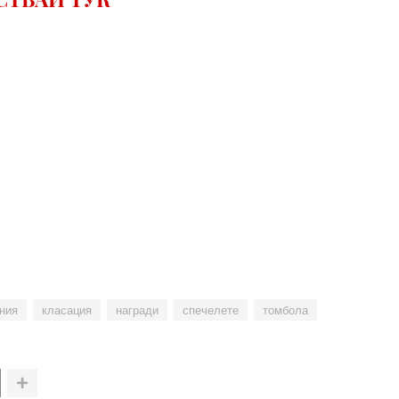
ния
класация
награди
спечелете
томбола