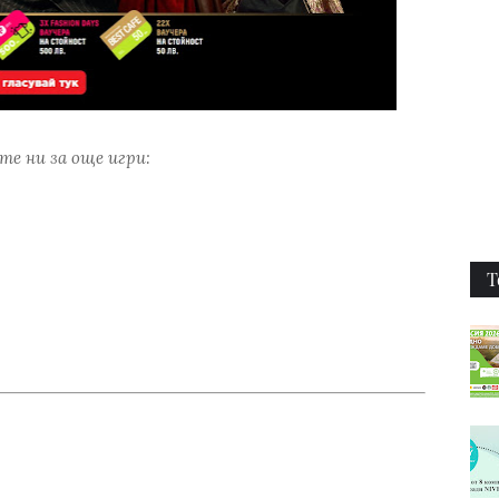
е ни за още игри:
Т