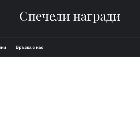
Спечели награди
ини
Връзка с нас