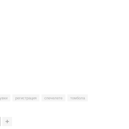
увки
регистрация
спечелете
томбола