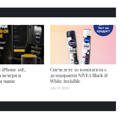
 iPhone 16E,
Спечелете 50 комплекта с
а вечеря и
дезодоранти NIVEA Black &
и чаши
White Invisible
July 07, 2026