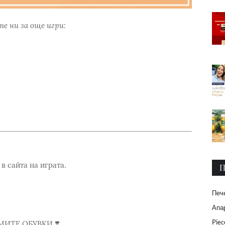
е ни за още игри:
в сайта на играта.
П
Печ
️
Апар
Piec
МИТЕ ОБУВКИ ❣️