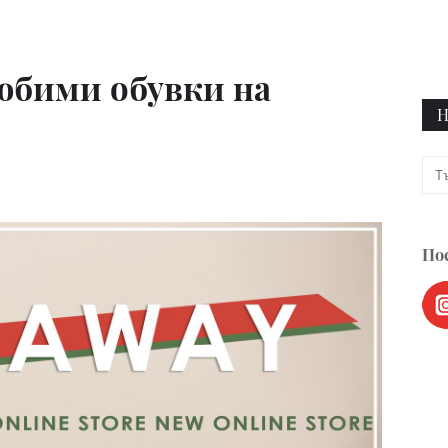
юбими обувки на
Н
Пос