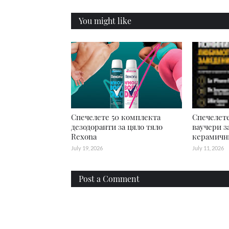
You might like
Спечелете 50 комплекта
Спечелете
дезодоранти за цяло тяло
ваучери з
Rexona
керамичн
July 19, 2026
July 11, 2026
Post a Comment