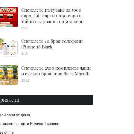
Спечелете пътуване за 5000
евро, Gift карти по 50 евро и
тайни пътувания по 500 евро
8:38
Спечелете 10 броя телефони
iPhone 16 Black
8:13
Спечелете 2500 комплекта чаши
и 632 500 броя кена Birra Moretti
20:18
риятели
ели пари от дома
тамент за гости Велико Търново
es of me