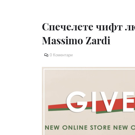
Спечелете чифт л
Massimo Zardi
0 Коментари