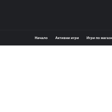
Начало
Активни игри
Игри по магаз