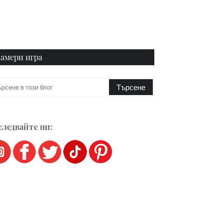
амери игра
ледвайте ни: