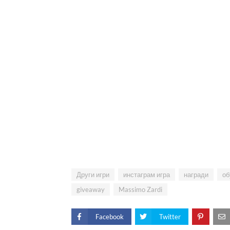
Други игри
инстаграм игра
награди
об
giveaway
Massimo Zardi
Facebook
Twitter