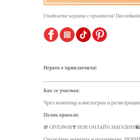
Споделете играта с приятели! Последвайт
Играта е приключила!
Как се участва:
Чрез коментар в инстаграм и регистрация 
Пълни правила:
🎁 GIVEAWAY❣️ НОВ ОНЛАЙН МАГАЗИН!🛍
Споделяме момента и подаряваме ЛЮБИ