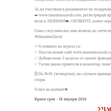
За да участваш в раздаването на подаръци
➡️ www.massimozardi.com, регистрирай пр
воля в ЛЮБИМИ❤️, ОБУВКИТЕ, които хар
Само след няколко дни можеш да спечели
#MassimoZardi
⭐️ Условията на играта са:
✅ Посети новия сайт www.massimozardi.
✅ Добави поне 3 модела от своите фаво
✅ Тагни двама приятели в коментар, пове
🗓️ На 18.01. (четвъртък), на случаен при
стори.
Успех на всички!🍀
Краен срок - 18 януари 2024
УЧА