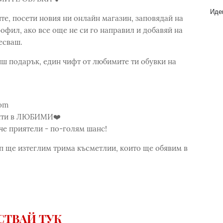
Идеи
те, посети новия ни онлайн магазин, заповядай на
офил, ако все още не си го направил и добавяй на
есваш.
ш подарък, един чифт от любимите ти обувки на
com
рити в ЛЮБИМИ❤️
че приятели - по-голям шанс!
нцип ще изтеглим трима късметлии, които ще обявим в
СТВАЙ ТУК