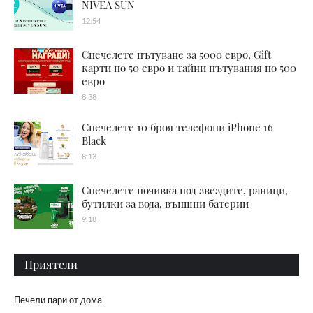
NIVEA SUN
12:54
Спечелете пътуване за 5000 евро, Gift
карти по 50 евро и тайни пътувания по 500
евро
8:38
Спечелете 10 броя телефони iPhone 16
Black
8:13
Спечелете почивка под звездите, раници,
бутилки за вода, външни батерии
9:18
Приятели
Печели пари от дома