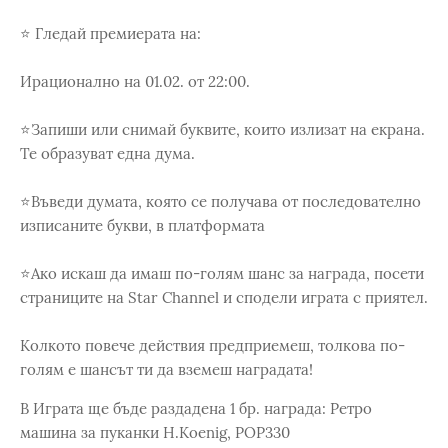
⭐ Гледай премиерата на:
Ирационално на 01.02. от 22:00.
⭐Запиши или снимай буквите, които излизат на екрана.
Те образуват една дума.
⭐Въведи думата, която се получава от последователно
изписаните букви, в платформата
⭐Ако искаш да имаш по-голям шанс за награда, посети
страниците на Star Channel и сподели играта с приятел.
Колкото повече действия предприемеш, толкова по-
голям е шансът ти да вземеш наградата!
В Играта ще бъде раздадена 1 бр. награда: Ретро
машина за пуканки H.Koenig, POP330