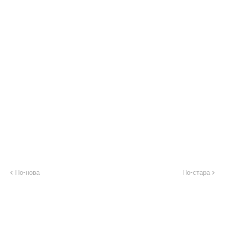
По-нова
По-стара