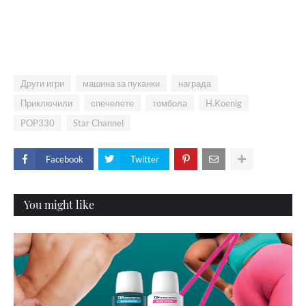
Други игри
машина за пуканки
награда
Приключили
спечелете
томбола
H.Koenig
POP330
Star Channel
Facebook
Twitter
You might like