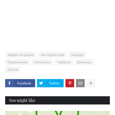
апарат за кръвно
инстаграм игра
награда
Приключили
спечелете
томбола
giveaway
Omron
Facebook
Twitter
You might like