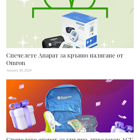
Спечелете Апарат за кръвно налягане от
Omron
January 30, 2024
Спечелете апарат за кръвно, инхалатор AGU