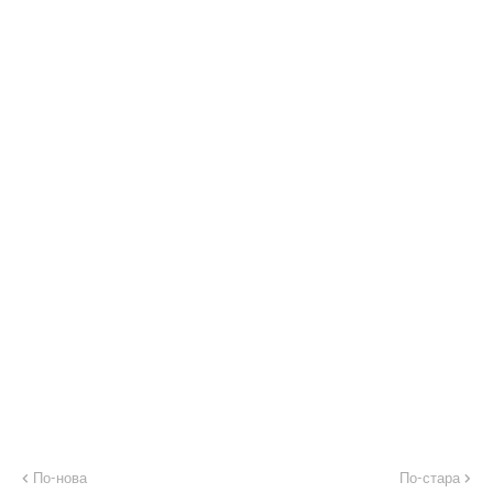
По-нова
По-стара