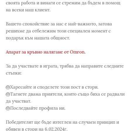
своята работа и винаги се стремим да бъдем в помощ
на всеки наш клиент.
Вашето спокойствие за нас е най-важното, затова
решихме да отбележим този специален момент с
подарък към нашата общност.
Апарат за кръвно налягане от Omron.
За да участвате в играта, трябва да направите следните
стъпки:
🎂Харесайте и споделете този пост в стори.
🎂Тагнете двама приятели, които също биха се радвали
да участват.
🎂Последвайте профила ни.
Победителят ще бъде изтеглен на случаен принцип и
обявен в стори на 6.02.2024г.