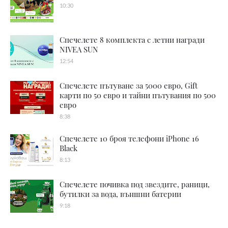
10:30
Спечелете 8 комплекта с летни награди
NIVEA SUN
12:54
Спечелете пътуване за 5000 евро, Gift
карти по 50 евро и тайни пътувания по 500
евро
8:38
Спечелете 10 броя телефони iPhone 16
Black
8:13
Спечелете почивка под звездите, раници,
бутилки за вода, външни батерии
9:18