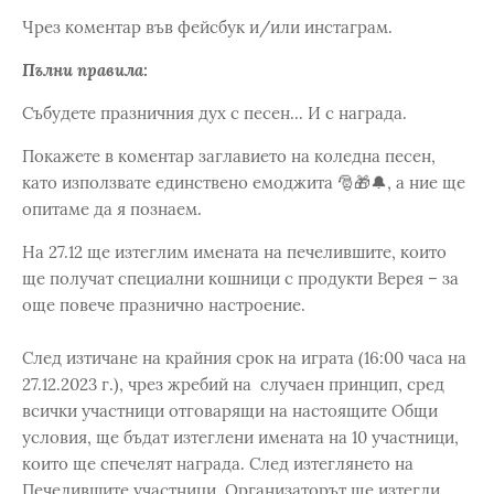
Чрез коментар във фейсбук и/или инстаграм.
Пълни правила:
Събудете празничния дух с песен... И с награда.
Покажете в коментар заглавието на коледна песен,
като използвате единствено емоджита 🎅🎁🔔, а ние ще
опитаме да я познаем.
На 27.12 ще изтеглим имената на печелившите, които
ще получат специални кошници с продукти Верея – за
още повече празнично настроение.
След изтичане на крайния срок на играта (16:00 часа на
27.12.2023 г.), чрез жребий на случаен принцип, сред
всички участници отговарящи на настоящите Общи
условия, ще бъдат изтеглени имената на 10 участници,
които ще спечелят награда. След изтеглянето на
Печелившите участници, Организаторът ще изтегли