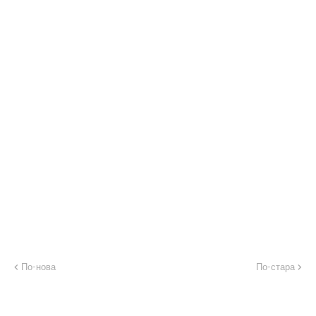
По-нова
По-стара