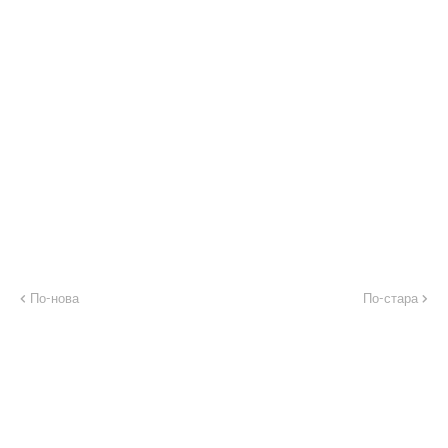
По-нова
По-стара