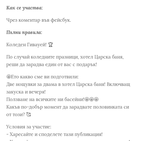
Как се участва:
Чрез коментар във фейсбук.
Пълни правила:
Коледен Гивауей! 🏆
По случай коледните прaзници, хотел Царска баня,
реши да зарадва един от вас с подарък!
🤩Ето какво сме ви подготвили:
Две нощувки за двама в хотел Царска баня! Включващ
закуска и вечеря!
Ползване на всичките ни басейни!🤩🤩🤩
Какъв по-добър момент да зарадвате половинката си
от този? 🥰
Условия за участие:
- Харесайте и споделете тази публикация!