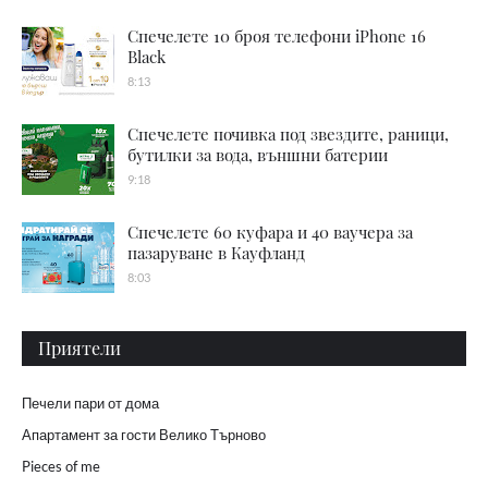
Спечелете 10 броя телефони iPhone 16
Black
8:13
Спечелете почивка под звездите, раници,
бутилки за вода, външни батерии
9:18
Спечелете 60 куфара и 40 ваучера за
пазаруване в Кауфланд
8:03
Приятели
Печели пари от дома
Апартамент за гости Велико Търново
Pieces of me