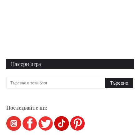
Намери игра
Последвайте ни: