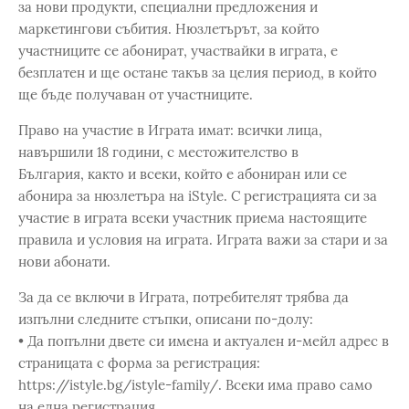
за нови продукти, специални предложения и
маркетингови събития. Нюзлетърът, за който
участниците се абонират, участвайки в играта, е
безплатен и ще остане такъв за целия период, в който
ще бъде получаван от участниците.
Право на участие в Играта имат: всички лица,
навършили 18 години, с местожителство в
България, както и всеки, който е абониран или се
абонира за нюзлетъра на iStyle. С регистрацията си за
участие в играта всеки участник приема настоящите
правила и условия на играта. Играта важи за стари и за
нови абонати.
За да се включи в Играта, потребителят трябва да
изпълни следните стъпки, описани по-долу:
• Да попълни двете си имена и актуален и-мейл адрес в
страницата с форма за регистрация:
https://istyle.bg/istyle-family/. Всеки има право само
на една регистрация.