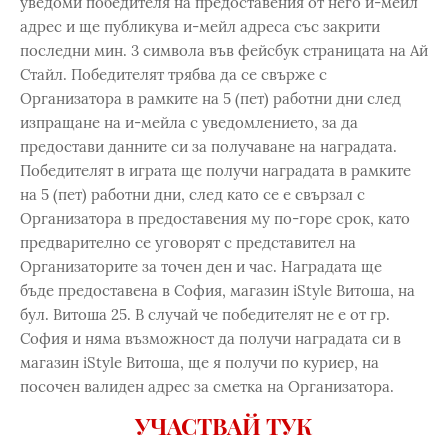
уведоми победителя на предоставения от него и-мейл
адрес и ще публикува и-мейл адреса със закрити
последни мин. 3 символа във фейсбук страницата на Ай
Стайл. Победителят трябва да се свърже с
Организатора в рамките на 5 (пет) работни дни след
изпращане на и-мейла с уведомлението, за да
предостави данните си за получаване на наградата.
Победителят в играта ще получи наградата в рамките
на 5 (пет) работни дни, след като се е свързал с
Организатора в предоставения му по-горе срок, като
предварително се уговорят с представител на
Организаторите за точен ден и час. Наградата ще
бъде предоставена в София, магазин iStyle Витоша, на
бул. Витоша 25. В случай че победителят не е от гр.
София и няма възможност да получи наградата си в
магазин iStyle Витоша, ще я получи по куриер, на
посочен валиден адрес за сметка на Организатора.
УЧАСТВАЙ ТУК