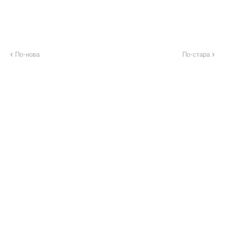
По-нова
По-стара