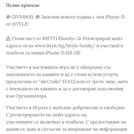
Пълни правила:
🎁 GIVEAWAY 🎁 Започни новата година с нов iPhone 15
от iSTYLE!
📩 Стани част от #iSTYLEfamily+ 🥳 Регистрирай мейл
адреса си на www.istyle.bg/istyle-family/ и участвай в
томбола за новия iPhone 15 128 GB!
Участието в настоящата игра не е обвързано със
закупуването на каквито и да е стоки и/или услуги,
предлагани от “Ай Стайл” ЕООД или от трето лице, нито
с поемането на каквито и да е договорни задължения
към Организатора.
Участието в Играта е напълно доброволно и свободно.
С регистрирането на мейл адреса си,
участниците се включват в томбола. С предоставяне на
данни се дава и съгласие за изпращане на информация