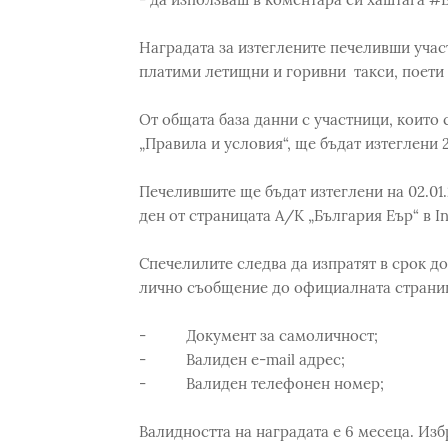
Наградата за изтеглените печеливши учас
платими летищни и горивни такси, поети 
От общата база данни с участници, които 
„Правила и условия“, ще бъдат изтеглени 
Печелившите ще бъдат изтеглени на 02.01
ден от страницата А/К „България Еър“ в I
Спечелилите следва да изпратят в срок до
лично съобщение до официалната страница
- Документ за самоличност;
- Валиден e-mail адрес;
- Валиден телефонен номер;
Валидността на наградата е 6 месеца. Изб