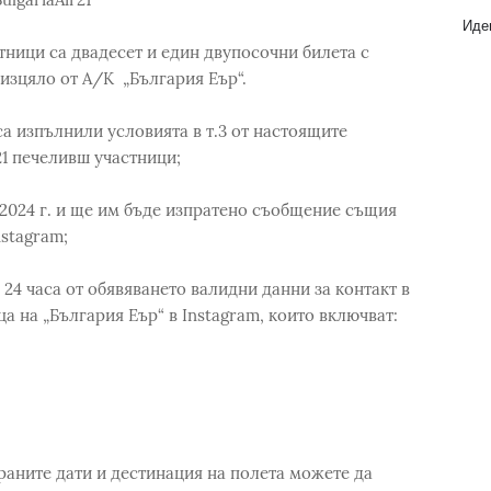
Идеи
тници са двадесет и един двупосочни билета с
изцяло от А/К „България Еър“.
са изпълнили условията в т.3 от настоящите
21 печеливш участници;
.2024 г. и ще им бъде изпратено съобщение същия
nstagram;
 24 часа от обявяването валидни данни за контакт в
 на „България Еър“ в Instagram, които включват:
раните дати и дестинация на полета можете да