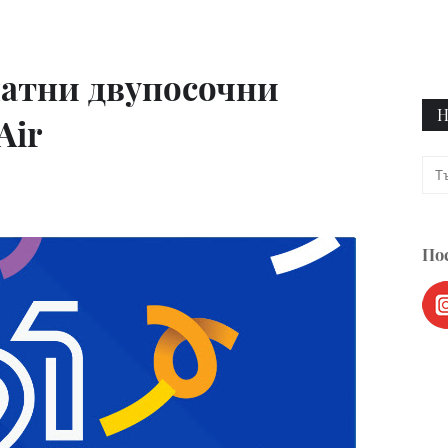
латни двупосочни
Н
Air
Пос