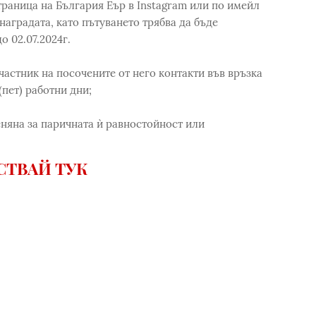
раница на България Еър в Instagram или по имейл
 наградата, като пътуването трябва да бъде
о 02.07.2024г.
частник на посочените от него контакти във връзка
(пет) работни дни;
еняна за паричната ѝ равностойност или
СТВАЙ ТУК