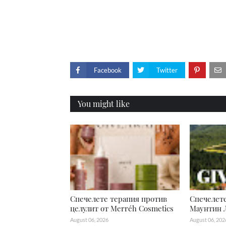
Facebook
Twitter
You might like
Спечелете терапия против
Спечелете
целулит от Merréh Cosmetics
Маунтин 
August 06, 2026
August 06, 202