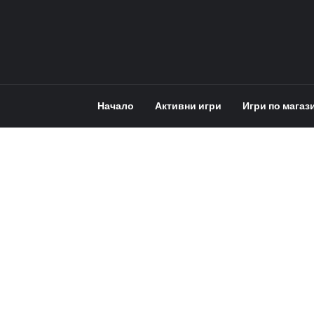
Начало
Активни игри
Игри по магаз