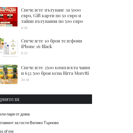
Спечелете пътуване за 5000
евро, Gift карти по 50 евро и
тайни пътувания по 500 евро
8:38
Спечелете 10 броя телефони
iPhone 16 Black
8:13
Спечелете 2500 комплекта чаши
и 632 500 броя кена Birra Moretti
20:18
риятели
ели пари от дома
тамент за гости Велико Търново
es of me