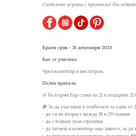
Споделете играта с приятели! Последвайт
Краен срок - 31 декември 2023
Как се участва:
Чрез коментар в инстаграм.
Пълни правила:
🎉 България Еър става на 21 и подарява 2
🎁 За да участваш в томболата за един от 
- да си на възраст между 18 и 29 години
- да следваш тази страница
- да тагнеш в коментар още някого, за да
- да използваш в коментара си хаштага #Bu