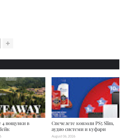
 4 нощувки в
Спечелете конзоли PS5 Slim,
Лейк
аудио системи и куфари
6
August 06, 2026