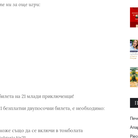
е ни за още игри:
1 билета на 21 млади приключенци!
П
21 безплатни двупосочни билета, е необходимо:
Печ
Апар
 може също да се включи в томболата
Piec
lgariaAir21