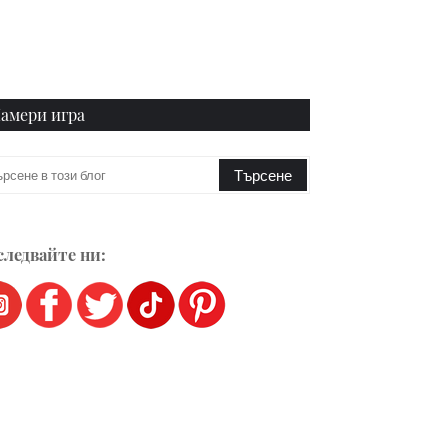
амери игра
ледвайте ни: