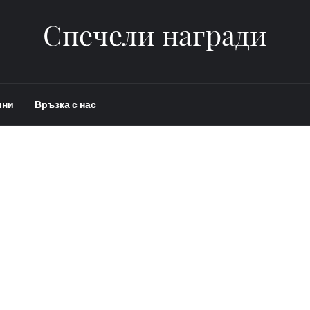
Спечели награди
ини
Връзка с нас