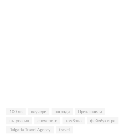
100 лв
ваучери
награди
Приключили
пътувания
спечелете
томбола
фейсбук игра
Bulgaria Travel Аgency
travel