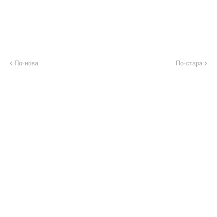
По-нова
По-стара