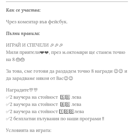
Как се участва:
Чрез коментар във фейсбук.
Пълни правила:
ИГРАЙ И СПЕЧЕЛИ 🎉🎉🎉
Мили приятели❤️❤️, през м.октомври ще станем точно
на 8 🎂🎂
За това, сме готови да раздадем точно 8 награди 😉😉 и
да зарадваме някои от Вас😉😉
Наградите🎊🎊
✅2 ваучера на стойност 5️⃣0️⃣ лева
✅2 ваучера на стойност 8️⃣0️⃣ лева
✅2 ваучера на стойност 1️⃣0️⃣0️⃣лева
✅2 безплатни пътувания по наши програми ‼️
Условията на играта: