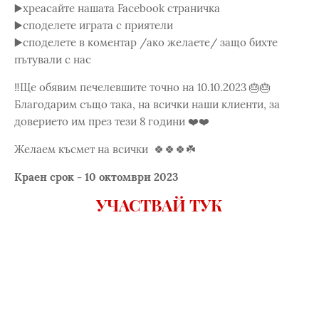
▶️хреасайте нашата Facebook страничкa
▶️споделете играта с приятели
▶️споделете в коментар /ако желаете/ защо бихте
пътували с нас
‼️Ще обявим печелевшите точно на 10.10.2023 🎂🎂
Благодарим също така, на всички наши клиенти, за
доверието им през тези 8 години ❤️❤️
Желаем късмет на всички 🍀🍀🍀☘️
Краен срок - 10 октомври 2023
УЧАСТВАЙ ТУК