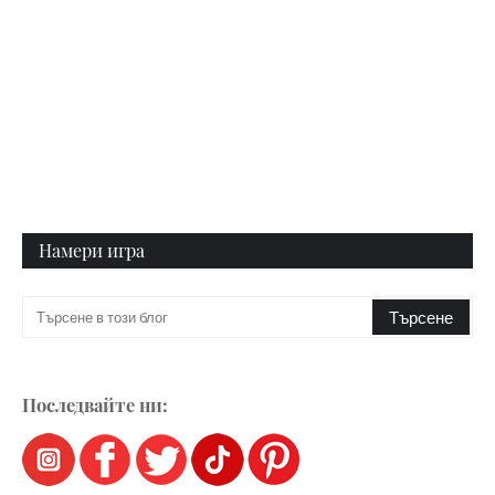
Намери игра
Последвайте ни: