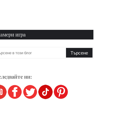
амери игра
ледвайте ни: