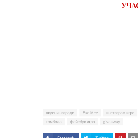
УЧА
вкусни награди
Еко Мес
инстаграм игра
томбола
фейсбук игра
giveaway