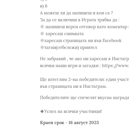
в) 6
А можеш ли да напишеш и кои са ?
За да се включиш в Играта трябва да :
🌞 напишеш верен отговор като коментар
🌞 харесаш снимката
🌞харесаш страницата ни във Facebook
🌞тагни(отбележи) приятел
Не забравяй , че ако ни харесаш в Инста
всички наши игри и загадки : https://w
Ще изтеглим 2-ма победители: един участ
във страницата ни в Инстаграм.
Победителите ще спечелят вкусна награда
🍀Успех на всички участници!
Краен срок - 16 август 2023