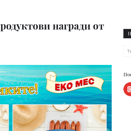
продуктови награди от
Н
Пос