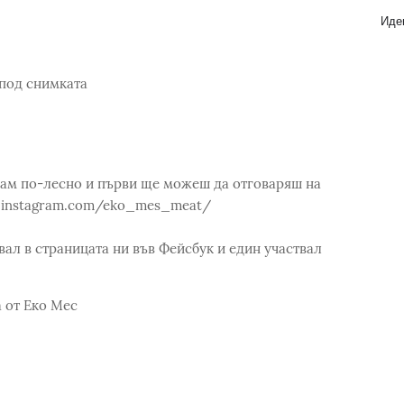
Идеи
 под снимката
грам по-лесно и първи ще можеш да отговаряш на
ww.instagram.com/eko_mes_meat/
вал в страницата ни във Фейсбук и един участвал
 от Еко Мес