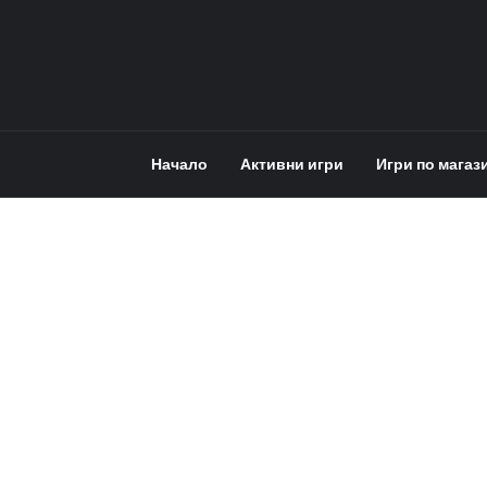
Начало
Активни игри
Игри по магаз