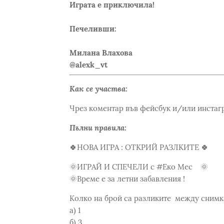
Играта е приключила!
Печеливши:
Милана Влахова
@alexk_vt
Как се участва:
Чрез коментар във фейсбук и/или инстаг
Пълни правила:
🍀НОВА ИГРА : ОТКРИЙ РАЗЛКИТЕ 🍀
🌞ИГРАЙ И СПЕЧЕЛИ с #Еко Мес 🌞
🌞Време е за летни забавления !
Колко на брой са разликите между снимка
а) 1
б) 3