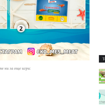
Т
е ни за още игри: