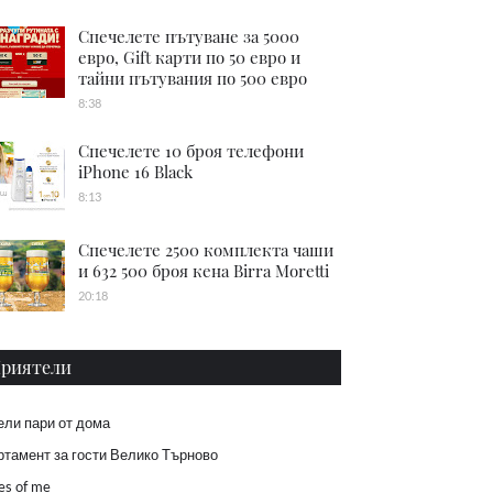
Спечелете пътуване за 5000
евро, Gift карти по 50 евро и
тайни пътувания по 500 евро
8:38
Спечелете 10 броя телефони
iPhone 16 Black
8:13
Спечелете 2500 комплекта чаши
и 632 500 броя кена Birra Moretti
20:18
риятели
ели пари от дома
тамент за гости Велико Търново
es of me