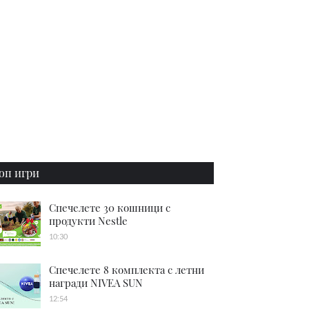
оп игри
Спечелете 30 кошници с
продукти Nestle
10:30
Спечелете 8 комплекта с летни
награди NIVEA SUN
12:54