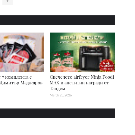
 7 комплекта с
Спечелете airfryer Ninja Foodi
 Димитър Маджаров
MAX и апетитни награди от
Тандем
March 23, 2026