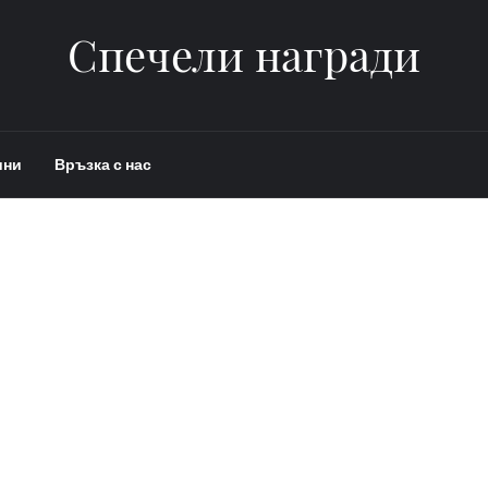
Спечели награди
ини
Връзка с нас