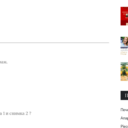
рам.
П
Печ
 1 и снимка 2 ?
Апар
Piec